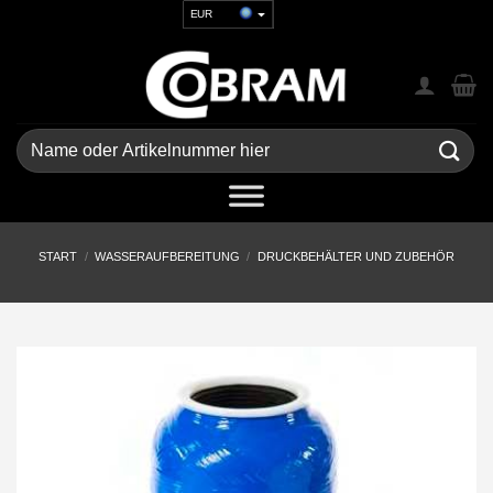
Zum
EUR
Inhalt
USD
springen
GBP
CHF
UAH
Suchen
nach:
START
/
WASSERAUFBEREITUNG
/
DRUCKBEHÄLTER UND ZUBEHÖR