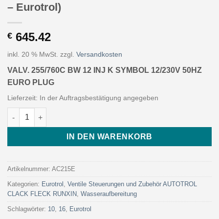
– Eurotrol)
645.42
€
inkl. 20 % MwSt.
zzgl.
Versandkosten
VALV. 255/760C BW 12 INJ K SYMBOL 12/230V 50HZ
EURO PLUG
Lieferzeit:
In der Auftragsbestätigung angegeben
VALV. 255/760C BW 12 INJ K SYMBOL 12/230V 50HZ EURO PLUG (
IN DEN WARENKORB
Artikelnummer:
AC215E
Kategorien:
Eurotrol
,
Ventile Steuerungen und Zubehör AUTOTROL
CLACK FLECK RUNXIN
,
Wasseraufbereitung
Schlagwörter:
10
,
16
,
Eurotrol