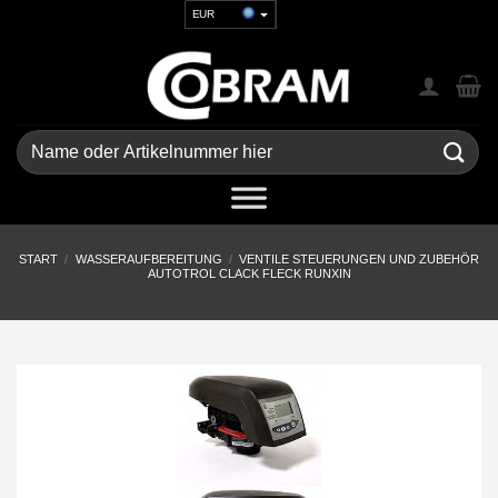
Zum
EUR
Inhalt
USD
springen
GBP
CHF
UAH
Suchen
nach:
START
/
WASSERAUFBEREITUNG
/
VENTILE STEUERUNGEN UND ZUBEHÖR
AUTOTROL CLACK FLECK RUNXIN