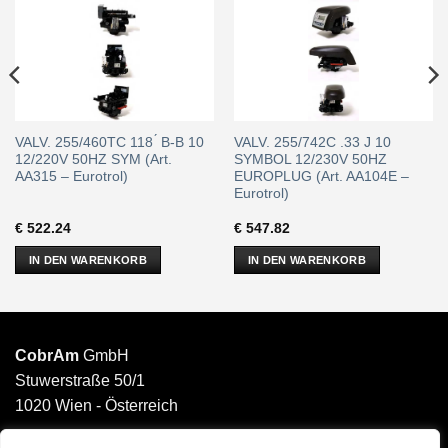
VALV. 255/460TC 118 ́ B-B 10
VALV. 255/742C .33 J 10
12/220V 50HZ SYM (Art.
SYMBOL 12/230V 50HZ
AA315 – Eurotrol)
EUROPLUG (Art. AA104E –
Eurotrol)
€
522.24
€
547.82
IN DEN WARENKORB
IN DEN WARENKORB
CobrAm
GmbH
Stuwerstraße 50/1
1020 Wien - Österreich
______________________