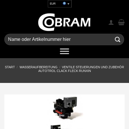
Zum
EUR
Inhalt
USD
springen
GBP
CHF
UAH
Suchen
nach:
START
/
WASSERAUFBEREITUNG
/
VENTILE STEUERUNGEN UND ZUBEHÖR
AUTOTROL CLACK FLECK RUNXIN