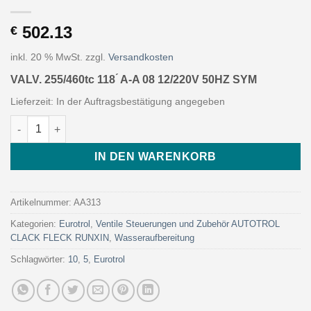
502.13
€
inkl. 20 % MwSt.
zzgl.
Versandkosten
VALV. 255/460tc 118 ́ A-A 08 12/220V 50HZ SYM
Lieferzeit:
In der Auftragsbestätigung angegeben
VALV. 255/460tc 118 ́ A-A 08 12/220V 50HZ SYM (Art. AA313 - Eu
IN DEN WARENKORB
Artikelnummer:
AA313
Kategorien:
Eurotrol
,
Ventile Steuerungen und Zubehör AUTOTROL
CLACK FLECK RUNXIN
,
Wasseraufbereitung
Schlagwörter:
10
,
5
,
Eurotrol