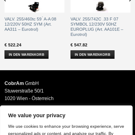
VALV. 255/460tc 59 ́ A-A 08
VALV. 255/742C .33 F 07
12/220V 50HZ SYM (Art.
SYMBOL 12/230V 50HZ
AA311 – Eurotrol)
EUROPLUG (Art. AA101E –
Eurotrol)
€
522.24
€
547.82
IN DEN WARENKORB
IN DEN WARENKORB
CobrAm
GmbH
Stuwerstraße 50/1
1020 Wien - Österreich
______________________
Email: office@cobram.gmbh
We value your privacy
We use cookies to enhance your browsing experience, serve
Impressum
personalized ads or content, and analyze our traffic. By