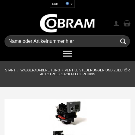
Zum
EUR
Inhalt
USD
springen
GBP
CHF
UAH
Suchen
nach:
START
/
WASSERAUFBEREITUNG
/
VENTILE STEUERUNGEN UND ZUBEHÖR
AUTOTROL CLACK FLECK RUNXIN