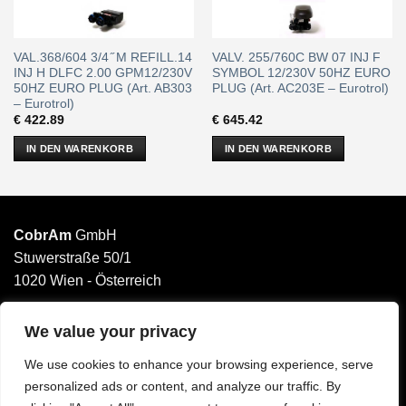
VAL.368/604 3/4 ̋ M REFILL.14
VALV. 255/760C BW 07 INJ F
INJ H DLFC 2.00 GPM12/230V
SYMBOL 12/230V 50HZ EURO
50HZ EURO PLUG (Art. AB303
PLUG (Art. AC203E – Eurotrol)
– Eurotrol)
€
422.89
€
645.42
IN DEN WARENKORB
IN DEN WARENKORB
CobrAm
GmbH
Stuwerstraße 50/1
1020 Wien - Österreich
______________________
Email: office@cobram.gmbh
We value your privacy
We use cookies to enhance your browsing experience, serve
Impressum
personalized ads or content, and analyze our traffic. By
AGB