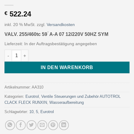
522.24
€
inkl. 20 % MwSt.
zzgl.
Versandkosten
VALV. 255/460tc 59 ́ A-A 07 12/220V 50HZ SYM
Lieferzeit:
In der Auftragsbestätigung angegeben
VALV. 255/460tc 59 ́ A-A 07 12/220V 50HZ SYM (Art. AA310 - Eur
IN DEN WARENKORB
Artikelnummer:
AA310
Kategorien:
Eurotrol
,
Ventile Steuerungen und Zubehör AUTOTROL
CLACK FLECK RUNXIN
,
Wasseraufbereitung
Schlagwörter:
10
,
5
,
Eurotrol