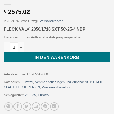
2575.02
€
inkl. 20 % MwSt.
zzgl.
Versandkosten
FLECK VALV. 2850/1710 SXT 5C-25-4 NBP
Lieferzeit:
In der Auftragsbestätigung angegeben
FLECK VALV. 2850/1710 SXT 5C-25-4 NBP (Art. FV285SC-608 - E
IN DEN WARENKORB
Artikelnummer:
FV285SC-608
Kategorien:
Eurotrol
,
Ventile Steuerungen und Zubehör AUTOTROL
CLACK FLECK RUNXIN
,
Wasseraufbereitung
Schlagwörter:
23
,
535
,
Eurotrol