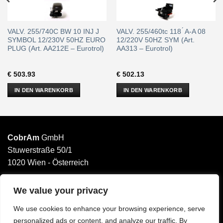
VALV. 255/740C BW 10 INJ J
VALV. 255/460tc 118 ́ A-A 08
SYMBOL 12/230V 50HZ EURO
12/220V 50HZ SYM (Art.
PLUG (Art. AA212E – Eurotrol)
AA313 – Eurotrol)
€
503.93
€
502.13
IN DEN WARENKORB
IN DEN WARENKORB
CobrAm
GmbH
Stuwerstraße 50/1
1020 Wien - Österreich
______________________
Email: office@cobram.gmbh
We value your privacy
We use cookies to enhance your browsing experience, serve
Impressum
personalized ads or content, and analyze our traffic. By