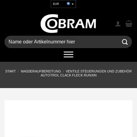
Zum
EUR
Inhalt
USD
springen
GBP
CHF
UAH
Suchen
nach:
START
/
WASSERAUFBEREITUNG
/
VENTILE STEUERUNGEN UND ZUBEHÖR
AUTOTROL CLACK FLECK RUNXIN