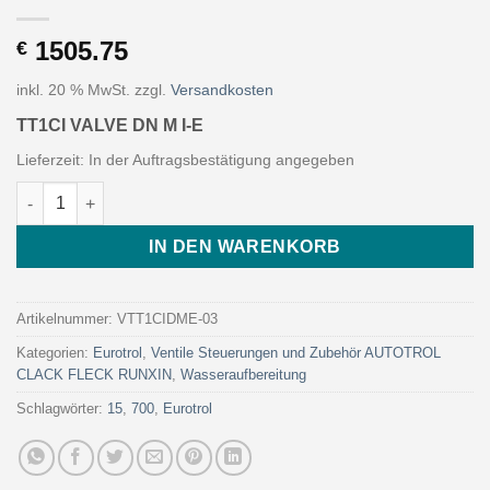
1505.75
€
inkl. 20 % MwSt.
zzgl.
Versandkosten
TT1CI VALVE DN M I-E
Lieferzeit:
In der Auftragsbestätigung angegeben
TT1CI VALVE DN M I-E (Art. VTT1CIDME-03 - Eurotrol) Menge
IN DEN WARENKORB
Artikelnummer:
VTT1CIDME-03
Kategorien:
Eurotrol
,
Ventile Steuerungen und Zubehör AUTOTROL
CLACK FLECK RUNXIN
,
Wasseraufbereitung
Schlagwörter:
15
,
700
,
Eurotrol