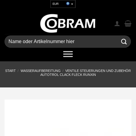
Zum
EUR
Inhalt
USD
springen
GBP
CHF
UAH
Suchen
nach:
START
/
WASSERAUFBEREITUNG
/
VENTILE STEUERUNGEN UND ZUBEHÖR
AUTOTROL CLACK FLECK RUNXIN