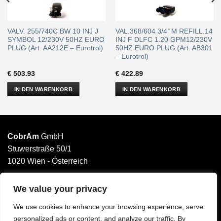
VALV. 255/740C BW 10 INJ J
VAL.368/604 3/4 ̋ M REFILL.14
SYMBOL 12/230V 50HZ EURO
INJ F DLFC 1.20 GPM12/230V
PLUG (Art. AA212E – Eurotrol)
50HZ EURO PLUG (Art. AB301
– Eurotrol)
€
503.93
€
422.89
IN DEN WARENKORB
IN DEN WARENKORB
CobrAm
GmbH
Stuwerstraße 50/1
1020 Wien - Österreich
______________________
Email: office@cobram.gmbh
We value your privacy
We use cookies to enhance your browsing experience, serve
Impressum
personalized ads or content, and analyze our traffic. By