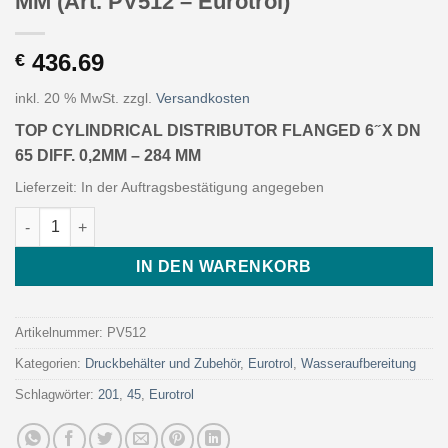
MM (Art. PV512 – Eurotrol)
436.69
€
inkl. 20 % MwSt.
zzgl.
Versandkosten
TOP CYLINDRICAL DISTRIBUTOR FLANGED 6 ̋ X DN
65 DIFF. 0,2MM – 284 MM
Lieferzeit:
In der Auftragsbestätigung angegeben
TOP CYLINDRICAL DISTRIBUTOR FLANGED 6 ̋ X DN 65 DIFF. 0,2M
IN DEN WARENKORB
Artikelnummer:
PV512
Kategorien:
Druckbehälter und Zubehör
,
Eurotrol
,
Wasseraufbereitung
Schlagwörter:
201
,
45
,
Eurotrol