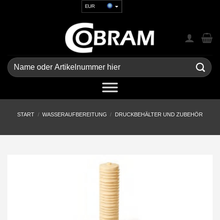
Zum
EUR
Inhalt
USD
springen
GBP
CHF
UAH
Suchen
nach:
START
/
WASSERAUFBEREITUNG
/
DRUCKBEHÄLTER UND ZUBEHÖR