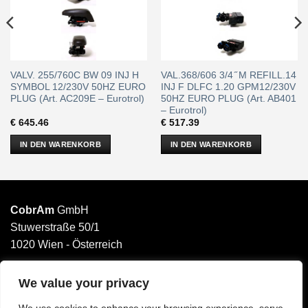
VALV. 255/760C BW 09 INJ H
VAL.368/606 3/4 ̋ M REFILL.14
SYMBOL 12/230V 50HZ EURO
INJ F DLFC 1.20 GPM12/230V
PLUG (Art. AC209E – Eurotrol)
50HZ EURO PLUG (Art. AB401
– Eurotrol)
€
645.46
€
517.39
IN DEN WARENKORB
IN DEN WARENKORB
CobrAm
GmbH
Stuwerstraße 50/1
1020 Wien - Österreich
______________________
Email: office@cobram.gmbh
We value your privacy