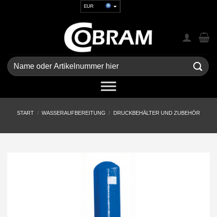
Zum
EUR
Inhalt
USD
springen
GBP
CHF
UAH
Suchen
nach:
START
/
WASSERAUFBEREITUNG
/
DRUCKBEHÄLTER UND ZUBEHÖR