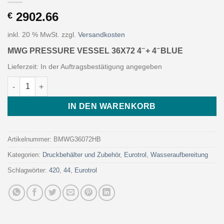
2902.66
€
inkl. 20 % MwSt.
zzgl.
Versandkosten
MWG PRESSURE VESSEL 36X72 4 ̋ + 4 ̋ BLUE
Lieferzeit:
In der Auftragsbestätigung angegeben
MWG PRESSURE VESSEL 36X72 4 ̋ + 4 ̋ BLUE (Art. BMWG36072H
IN DEN WARENKORB
Artikelnummer:
BMWG36072HB
Kategorien:
Druckbehälter und Zubehör
,
Eurotrol
,
Wasseraufbereitung
Schlagwörter:
420
,
44
,
Eurotrol