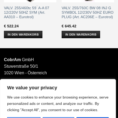
VALV. 255/460tc 59 ́ A-A 07
VALV. 255/760C BW 08 INJ G
12/220V 50HZ SYM (Art.
SYMBOL 12/230V 50HZ EURO
AA310 – Eurotrol)
PLUG (Art. AC206E – Eurotrol)
€
522.24
€
645.42
IN DEN WARENKORB
IN DEN WARENKORB
CobrAm
GmbH
Stuwerstraße 50/1
1020 Wien - Österreich
______________________
Email: office@cobram.gmbh
We value your privacy
We use cookies to enhance your browsing experience, serve
Impressum
personalized ads or content, and analyze our traffic. By
AGB
clicking "Accept All", you consent to our use of cookies.
Datenschutzerklärung