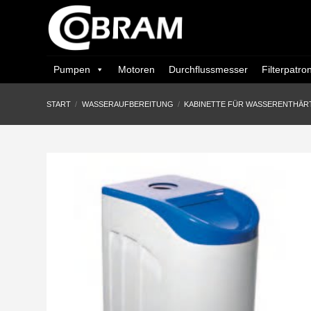
Zum
Inhalt
springen
Pumpen
Motoren
Durchflussmesser
Filterpatro
START
/
WASSERAUFBEREITUNG
/
KABINETTE FÜR WASSERENTHÄR