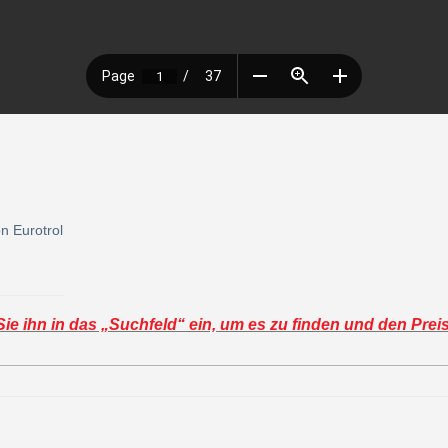
n Eurotrol
e ihn in das „Suchfeld“ ein, um es zu finden und den Prei