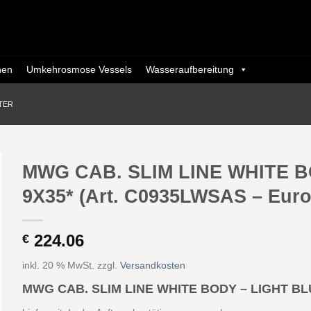
nen
Umkehrosmose Vessels
Wasseraufbereitung
TER
MWG CAB. SLIM LINE WHITE 
9X35* (Art. C0935LWSAS – Eurot
224.06
€
inkl. 20 % MwSt.
zzgl.
Versandkosten
MWG CAB. SLIM LINE WHITE BODY – LIGHT BL