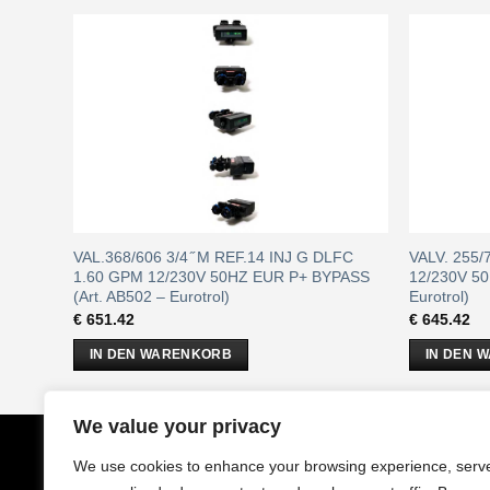
L
VAL.368/606 3/4 ̋ M REF.14 INJ G DLFC
VALV. 255
12EE –
1.60 GPM 12/230V 50HZ EUR P+ BYPASS
12/230V 5
(Art. AB502 – Eurotrol)
Eurotrol)
€
651.42
€
645.42
IN DEN WARENKORB
IN DEN 
We value your privacy
CobrAm
GmbH
Impressu
We use cookies to enhance your browsing experience, serv
Stuwerstraße 50/1
AGB