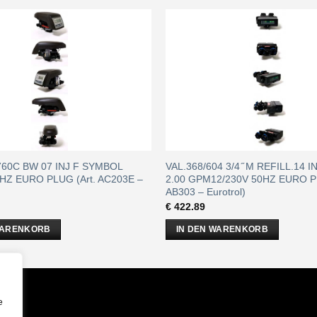
/760C BW 07 INJ F SYMBOL
VAL.368/604 3/4 ̋ M REFILL.14 
0HZ EURO PLUG (Art. AC203E –
2.00 GPM12/230V 50HZ EURO PL
AB303 – Eurotrol)
€
422.89
WARENKORB
IN DEN WARENKORB
m
e