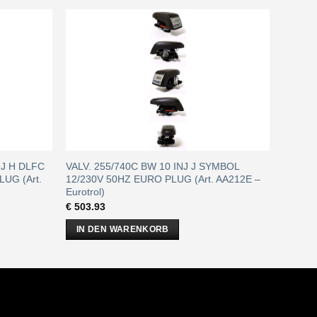
INJ H DLFC
VALV. 255/740C BW 10 INJ J SYMBOL
UG (Art.
12/230V 50HZ EURO PLUG (Art. AA212E –
Eurotrol)
€
503.93
IN DEN WARENKORB