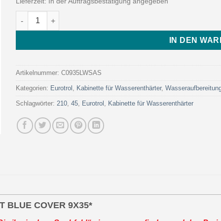
Lieferzeit:
In der Auftragsbestätigung angegeben
MWG CAB. SLIM LINE WHITE BODY - LIGHT BLUE COVER 9X35*
IN DEN WA
Artikelnummer:
C0935LWSAS
Kategorien:
Eurotrol
,
Kabinette für Wasserenthärter
,
Wasseraufbereitun
Schlagwörter:
210
,
45
,
Eurotrol
,
Kabinette für Wasserenthärter
HT BLUE COVER 9X35*