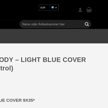
EUR
USD
GBP
Suchen
nach:
CHF
UAH
BODY – LIGHT BLUE COVER
rol)
UE COVER 9X35*