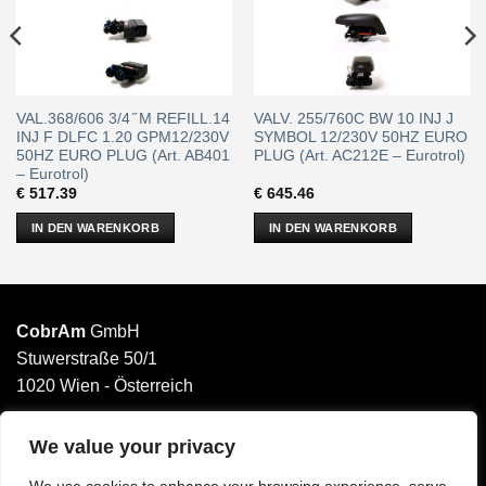
VAL.368/606 3/4 ̋ M REFILL.14
VALV. 255/760C BW 10 INJ J
INJ F DLFC 1.20 GPM12/230V
SYMBOL 12/230V 50HZ EURO
50HZ EURO PLUG (Art. AB401
PLUG (Art. AC212E – Eurotrol)
– Eurotrol)
€
517.39
€
645.46
IN DEN WARENKORB
IN DEN WARENKORB
CobrAm
GmbH
Stuwerstraße 50/1
1020 Wien - Österreich
______________________
Email: office@cobram.gmbh
We value your privacy