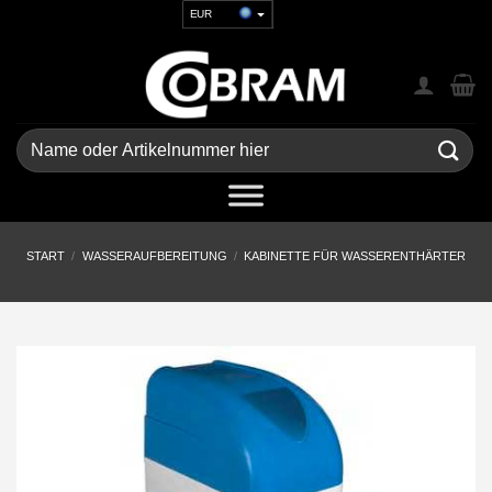
Zum
EUR
Inhalt
USD
springen
GBP
CHF
UAH
Suchen
nach:
START
/
WASSERAUFBEREITUNG
/
KABINETTE FÜR WASSERENTHÄRTER