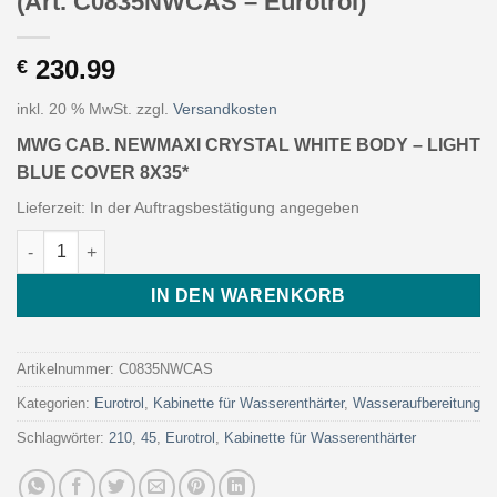
(Art. C0835NWCAS – Eurotrol)
230.99
€
inkl. 20 % MwSt.
zzgl.
Versandkosten
MWG CAB. NEWMAXI CRYSTAL WHITE BODY – LIGHT
BLUE COVER 8X35*
Lieferzeit:
In der Auftragsbestätigung angegeben
MWG CAB. NEWMAXI CRYSTAL WHITE BODY - LIGHT BLUE COVER
IN DEN WARENKORB
Artikelnummer:
C0835NWCAS
Kategorien:
Eurotrol
,
Kabinette für Wasserenthärter
,
Wasseraufbereitung
Schlagwörter:
210
,
45
,
Eurotrol
,
Kabinette für Wasserenthärter