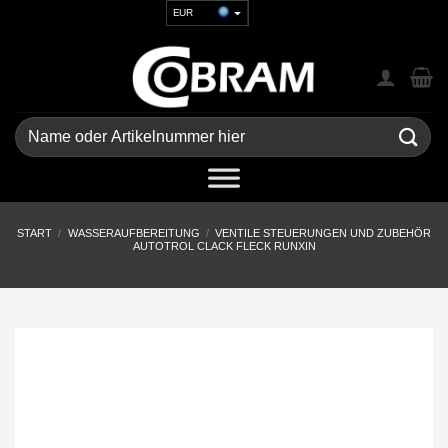
Zum
EUR
Inhalt
USD
springen
GBP
CHF
UAH
Suchen
nach:
START
/
WASSERAUFBEREITUNG
/
VENTILE STEUERUNGEN UND ZUBEHÖR
AUTOTROL CLACK FLECK RUNXIN