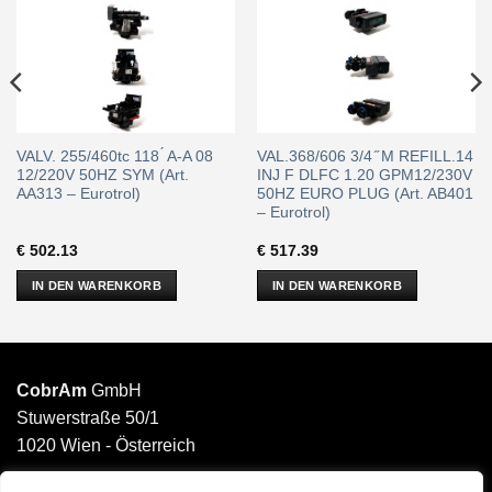
VALV. 255/460tc 118 ́ A-A 08
VAL.368/606 3/4 ̋ M REFILL.14
12/220V 50HZ SYM (Art.
INJ F DLFC 1.20 GPM12/230V
AA313 – Eurotrol)
50HZ EURO PLUG (Art. AB401
– Eurotrol)
€
502.13
€
517.39
IN DEN WARENKORB
IN DEN WARENKORB
CobrAm
GmbH
Stuwerstraße 50/1
1020 Wien - Österreich
______________________