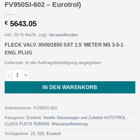
FV950SI-602 – Eurotrol)
5643.05
€
inkl. 20 % MwSt.
zzgl.
Versandkosten
FLECK VALV. 9500/1650 SXT 1.5 ̋ METER MS 3-5-1
ENG. PLUG
Lieferzeit:
In der Auftragsbestätigung angegeben
FLECK VALV. 9500/1650 SXT 1.5 ̋ METER MS 3-5-1 ENG. PLUG (Ar
IN DEN WARENKORB
Artikelnummer:
FV950SI-602
Kategorien:
Eurotrol
,
Ventile Steuerungen und Zubehör AUTOTROL
CLACK FLECK RUNXIN
,
Wasseraufbereitung
Schlagwörter:
23
,
525
,
Eurotrol