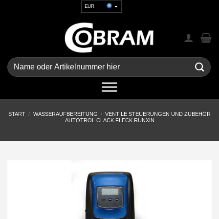
Zum
EUR
Inhalt
USD
springen
GBP
CHF
UAH
Suchen
nach:
START
/
WASSERAUFBEREITUNG
/
VENTILE STEUERUNGEN UND ZUBEHÖR
AUTOTROL CLACK FLECK RUNXIN