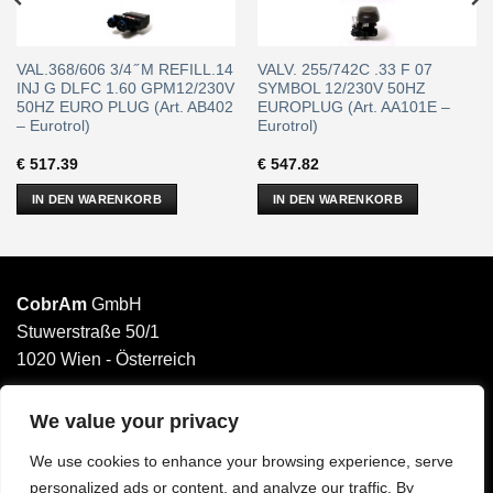
VAL.368/606 3/4 ̋ M REFILL.14
VALV. 255/742C .33 F 07
INJ G DLFC 1.60 GPM12/230V
SYMBOL 12/230V 50HZ
50HZ EURO PLUG (Art. AB402
EUROPLUG (Art. AA101E –
– Eurotrol)
Eurotrol)
€
517.39
€
547.82
IN DEN WARENKORB
IN DEN WARENKORB
CobrAm
GmbH
Stuwerstraße 50/1
1020 Wien - Österreich
______________________
Email: office@cobram.gmbh
We value your privacy
We use cookies to enhance your browsing experience, serve
Impressum
personalized ads or content, and analyze our traffic. By