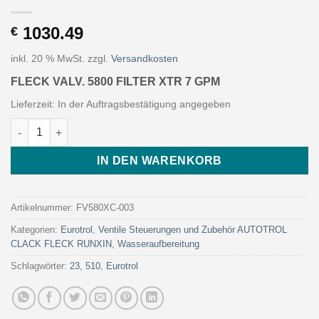
1030.49
€
inkl. 20 % MwSt.
zzgl.
Versandkosten
FLECK VALV. 5800 FILTER XTR 7 GPM
Lieferzeit:
In der Auftragsbestätigung angegeben
FLECK VALV. 5800 FILTER XTR 7 GPM (Art. FV580XC-003 - Euro
IN DEN WARENKORB
Artikelnummer:
FV580XC-003
Kategorien:
Eurotrol
,
Ventile Steuerungen und Zubehör AUTOTROL
CLACK FLECK RUNXIN
,
Wasseraufbereitung
Schlagwörter:
23
,
510
,
Eurotrol