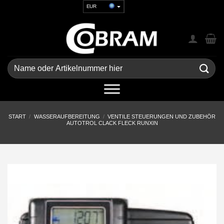
Zum
EUR
Inhalt
USD
springen
GBP
CHF
UAH
Suchen
nach:
START
/
WASSERAUFBEREITUNG
/
VENTILE STEUERUNGEN UND ZUBEHÖR
AUTOTROL CLACK FLECK RUNXIN