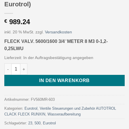
Eurotrol)
989.24
€
inkl. 20 % MwSt.
zzgl.
Versandkosten
FLECK VALV. 5600/1600 3/4 ̋ METER 8 M3 0-1,2-
0,25LWU
Lieferzeit:
In der Auftragsbestätigung angegeben
FLECK VALV. 5600/1600 3/4 ̋ METER 8 M3 0-1,2-0,25LWU (Art. F
IN DEN WARENKORB
Artikelnummer:
FV560MR-603
Kategorien:
Eurotrol
,
Ventile Steuerungen und Zubehör AUTOTROL
CLACK FLECK RUNXIN
,
Wasseraufbereitung
Schlagwörter:
23
,
500
,
Eurotrol