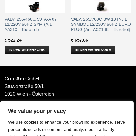
VALV. 255/460tc 59 ́ A-A 07
VALV. 255/760C BW 13 INJ L
12/220V 50HZ SYM (Art.
SYMBOL 12/230V 50HZ EURO
AA310 – Eurotrol)
PLUG (Art. AC218E – Eurotrol)
€
522.24
€
657.66
IN DEN WARENKORB
IN DEN WARENKORB
CobrAm
GmbH
Stuwerstraße 50/1
1020 Wien - Österreich
______________________
Email: office@cobram.gmbh
We value your privacy
We use cookies to enhance your browsing experience, serve
Impressum
personalized ads or content, and analyze our traffic. By
AGB