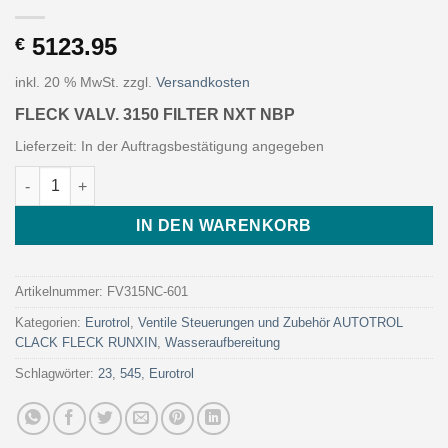
5123.95
€
inkl. 20 % MwSt.
zzgl.
Versandkosten
FLECK VALV. 3150 FILTER NXT NBP
Lieferzeit:
In der Auftragsbestätigung angegeben
FLECK VALV. 3150 FILTER NXT NBP (Art. FV315NC-601 - Eurotr
IN DEN WARENKORB
Artikelnummer:
FV315NC-601
Kategorien:
Eurotrol
,
Ventile Steuerungen und Zubehör AUTOTROL
CLACK FLECK RUNXIN
,
Wasseraufbereitung
Schlagwörter:
23
,
545
,
Eurotrol