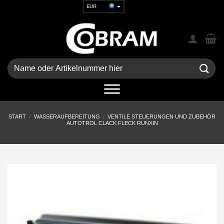
Zum
EUR
Inhalt
USD
springen
GBP
CHF
UAH
Suchen
nach:
START
/
WASSERAUFBEREITUNG
/
VENTILE STEUERUNGEN UND ZUBEHÖR
AUTOTROL CLACK FLECK RUNXIN