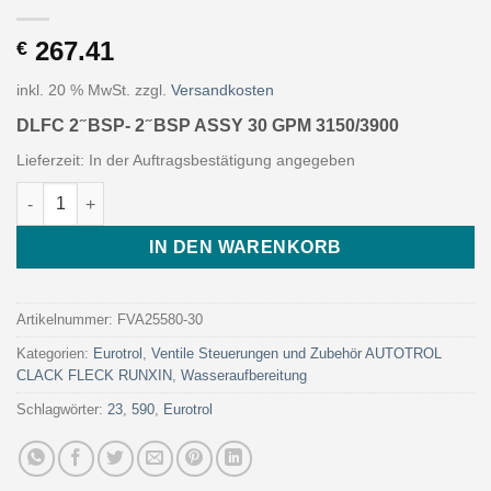
267.41
€
inkl. 20 % MwSt.
zzgl.
Versandkosten
DLFC 2 ̋ BSP- 2 ̋ BSP ASSY 30 GPM 3150/3900
Lieferzeit:
In der Auftragsbestätigung angegeben
DLFC 2 ̋ BSP- 2 ̋ BSP ASSY 30 GPM 3150/3900 (Art. FVA25580-30
IN DEN WARENKORB
Artikelnummer:
FVA25580-30
Kategorien:
Eurotrol
,
Ventile Steuerungen und Zubehör AUTOTROL
CLACK FLECK RUNXIN
,
Wasseraufbereitung
Schlagwörter:
23
,
590
,
Eurotrol