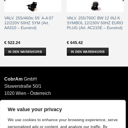
VALV. 255/460tc 59 ́ A-A 07
VALV. 255/760C BW 12 INJ K
12/220V 50HZ SYM (Art.
SYMBOL 12/230V 50HZ EURO
AA310 – Eurotrol)
PLUG (Art. AC215E – Eurotrol)
€
522.24
€
645.42
IN DEN WARENKORB
IN DEN WARENKORB
CobrAm
GmbH
Stuwerstraße 50/1
1020 Wien - Österreich
______________________
Email: office@cobram.gmbh
We value your privacy
We use cookies to enhance your browsing experience, serve
Impressum
personalized ads or content, and analyze our traffic. By