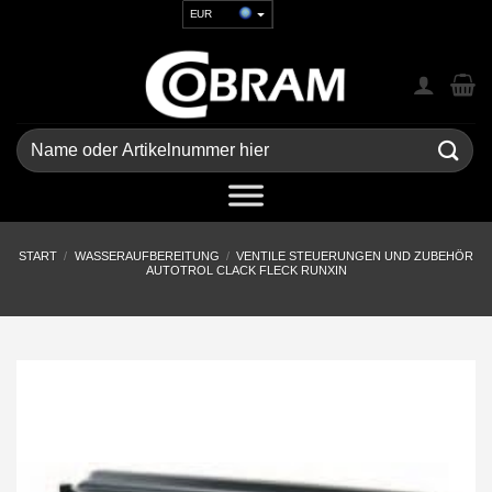
Zum
EUR
Inhalt
USD
springen
GBP
CHF
UAH
Suchen
nach:
START
/
WASSERAUFBEREITUNG
/
VENTILE STEUERUNGEN UND ZUBEHÖR
AUTOTROL CLACK FLECK RUNXIN