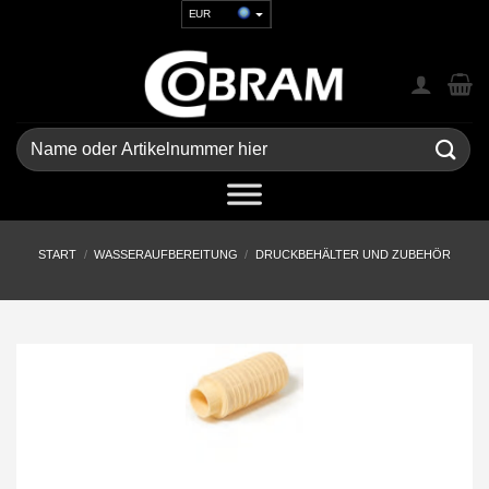
Zum
EUR
Inhalt
USD
springen
GBP
CHF
UAH
Suchen
nach:
START
/
WASSERAUFBEREITUNG
/
DRUCKBEHÄLTER UND ZUBEHÖR