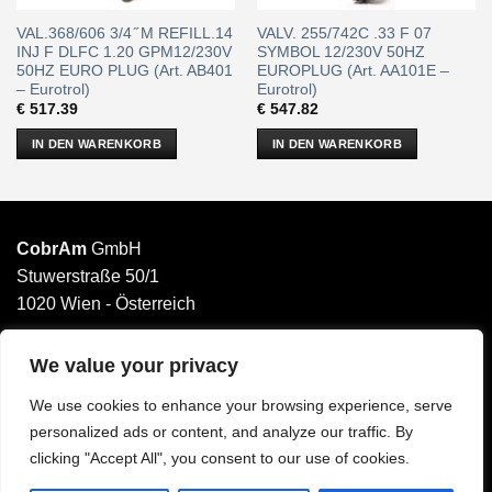
VAL.368/606 3/4 ̋ M REFILL.14
VALV. 255/742C .33 F 07
INJ F DLFC 1.20 GPM12/230V
SYMBOL 12/230V 50HZ
50HZ EURO PLUG (Art. AB401
EUROPLUG (Art. AA101E –
– Eurotrol)
Eurotrol)
€
517.39
€
547.82
IN DEN WARENKORB
IN DEN WARENKORB
CobrAm
GmbH
Stuwerstraße 50/1
1020 Wien - Österreich
______________________
Email: office@cobram.gmbh
We value your privacy
We use cookies to enhance your browsing experience, serve
Impressum
personalized ads or content, and analyze our traffic. By
AGB
clicking "Accept All", you consent to our use of cookies.
Datenschutzerklärung