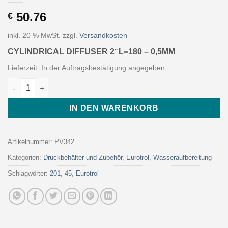
50.76
€
inkl. 20 % MwSt.
zzgl.
Versandkosten
CYLINDRICAL DIFFUSER 2 ̋ L=180 – 0,5MM
Lieferzeit:
In der Auftragsbestätigung angegeben
CYLINDRICAL DIFFUSER 2 ̋ L=180 - 0,5MM (Art. PV342 - Eurotro
IN DEN WARENKORB
Artikelnummer:
PV342
Kategorien:
Druckbehälter und Zubehör
,
Eurotrol
,
Wasseraufbereitung
Schlagwörter:
201
,
45
,
Eurotrol