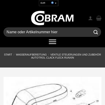
Zum
EUR
Inhalt
USD
springen
GBP
CHF
UAH
Suchen
nach:
START
/
WASSERAUFBEREITUNG
/
VENTILE STEUERUNGEN UND ZUBEHÖR
AUTOTROL CLACK FLECK RUNXIN