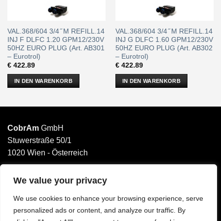
VAL.368/604 3/4 ̋ M REFILL.14
VAL.368/604 3/4 ̋ M REFILL.14
INJ F DLFC 1.20 GPM12/230V
INJ G DLFC 1.60 GPM12/230V
50HZ EURO PLUG (Art. AB301
50HZ EURO PLUG (Art. AB302
– Eurotrol)
– Eurotrol)
€
422.89
€
422.89
IN DEN WARENKORB
IN DEN WARENKORB
CobrAm
GmbH
Stuwerstraße 50/1
1020 Wien - Österreich
______________________
Email: office@cobram.gmbh
We value your privacy
We use cookies to enhance your browsing experience, serve
Impressum
personalized ads or content, and analyze our traffic. By
AGB