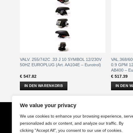
0V 50HZ
VALV. 255/742C .33 J 10 SYMBOL 12/230V
VAL.368/60
50HZ EUROPLUG (Art. AA104E – Eurotrol)
0.9 GPM 1
AB400 – Eur
€
547.82
€
517.39
IN DEN WARENKORB
IN DEN 
We value your privacy
CobrAm
GmbH
Impressu
We use cookies to enhance your browsing experience, serv
Stuwerstraße 50/1
AGB
personalized ads or content, and analyze our traffic. By
1020 Wien - Österreich
Datenschu
clicking "Accept All", you consent to our use of cookies.