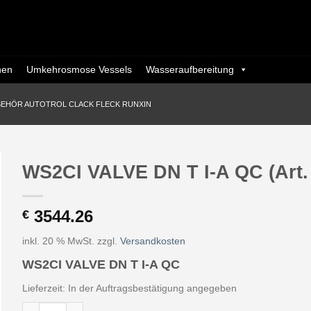
nen
Umkehrosmose Vessels
Wasseraufbereitung
BEHÖR AUTOTROL CLACK FLECK RUNXIN
WS2CI VALVE DN T I-A QC (Art.
3544.26
€
inkl. 20 % MwSt.
zzgl.
Versandkosten
WS2CI VALVE DN T I-A QC
Lieferzeit:
In der Auftragsbestätigung angegeben
WS2CI VALVE DN T I-A QC (Art. V2CIDTA-18 - Eurotrol) Menge