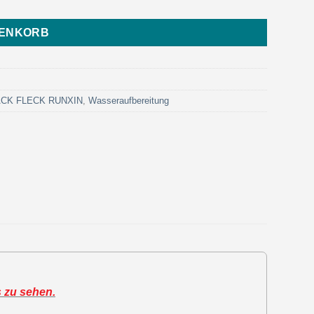
RENKORB
LACK FLECK RUNXIN
,
Wasseraufbereitung
s zu sehen.