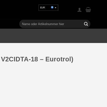
EUR
USD
GBP
Suchen
nach:
CHF
UAH
 V2CIDTA-18 – Eurotrol)