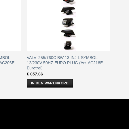
YMBOL
VALV. 255/760C BW 13 INJ L SYMBOL
 AC206E –
12/230V 50HZ EURO PLUG (Art. AC218E –
Eurotrol)
€
657.66
IN DEN WARENKORB