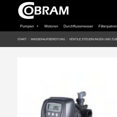
Zum
Inhalt
springen
Pumpen
Motoren
Durchflussmesser
Filterpatro
START
/
WASSERAUFBEREITUNG
/
VENTILE STEUERUNGEN UND ZU