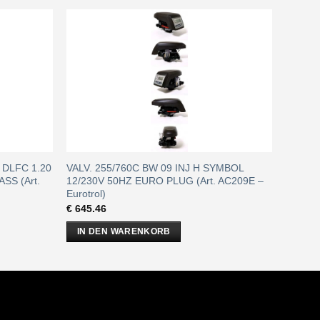
F DLFC 1.20
VALV. 255/760C BW 09 INJ H SYMBOL
SS (Art.
12/230V 50HZ EURO PLUG (Art. AC209E –
Eurotrol)
€
645.46
IN DEN WARENKORB