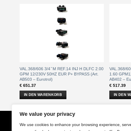
L
VAL.368/606 3/4 ̋ M REF.14 INJ H DLFC 2.00
VAL.368/60
12E –
GPM 12/230V 50HZ EUR P+ BYPASS (Art.
1.60 GPM1
AB503 – Eurotrol)
AB402 – Eur
€
651.37
€
517.39
IN DEN WARENKORB
IN DEN 
We value your privacy
CobrAm
GmbH
Impressu
We use cookies to enhance your browsing experience, serv
Stuwerstraße 50/1
AGB