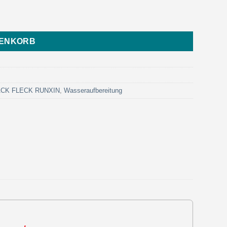
Eurotrol) Menge
RENKORB
LACK FLECK RUNXIN
,
Wasseraufbereitung