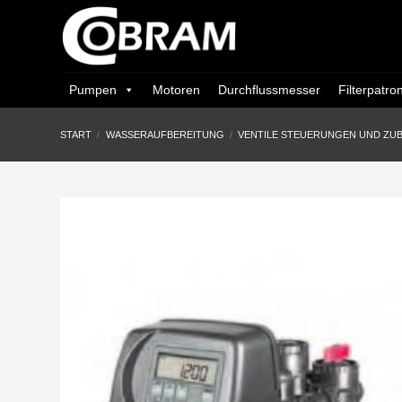
Zum
Inhalt
springen
Pumpen
Motoren
Durchflussmesser
Filterpatro
START
/
WASSERAUFBEREITUNG
/
VENTILE STEUERUNGEN UND ZU