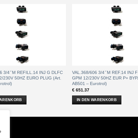
6 3/4 ̋ M REFILL.14 INJ G DLFC
VAL.368/606 3/4 ̋ M REF.14 INJ 
2/230V 50HZ EURO PLUG (Art.
GPM 12/230V 50HZ EUR P+ BYPA
otrol)
AB501 – Eurotrol)
€
651.37
WARENKORB
IN DEN WARENKORB
m
e