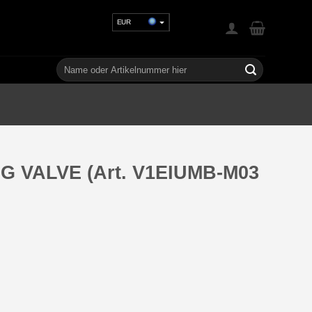
EUR
USD
GBP
Suchen
nach:
CHF
UAH
NG VALVE (Art. V1EIUMB-M03