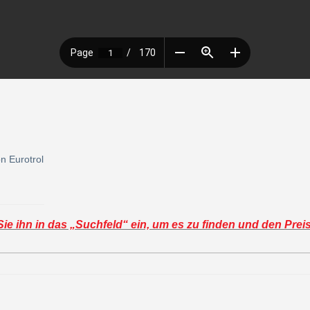
n Eurotrol
e ihn in das „Suchfeld“ ein, um es zu finden und den Prei