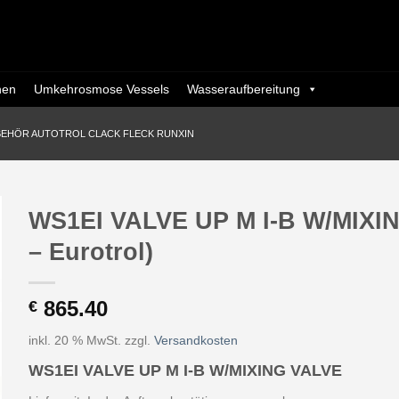
nen
Umkehrosmose Vessels
Wasseraufbereitung
BEHÖR AUTOTROL CLACK FLECK RUNXIN
WS1EI VALVE UP M I-B W/MIXI
– Eurotrol)
865.40
€
inkl. 20 % MwSt.
zzgl.
Versandkosten
WS1EI VALVE UP M I-B W/MIXING VALVE