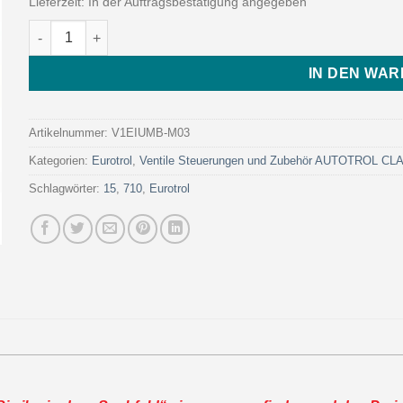
Lieferzeit:
In der Auftragsbestätigung angegeben
WS1EI VALVE UP M I-B W/MIXING VALVE (Art. V1EIUMB-M03 - 
IN DEN WA
Artikelnummer:
V1EIUMB-M03
Kategorien:
Eurotrol
,
Ventile Steuerungen und Zubehör AUTOTROL C
Schlagwörter:
15
,
710
,
Eurotrol