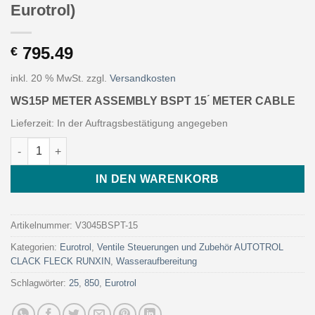
Eurotrol)
795.49
€
inkl. 20 % MwSt.
zzgl.
Versandkosten
WS15P METER ASSEMBLY BSPT 15 ́ METER CABLE
Lieferzeit:
In der Auftragsbestätigung angegeben
WS15P METER ASSEMBLY BSPT 15 ́ METER CABLE (Art. V3045BS
IN DEN WARENKORB
Artikelnummer:
V3045BSPT-15
Kategorien:
Eurotrol
,
Ventile Steuerungen und Zubehör AUTOTROL
CLACK FLECK RUNXIN
,
Wasseraufbereitung
Schlagwörter:
25
,
850
,
Eurotrol