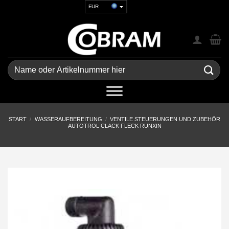
Zum
EUR
Inhalt
USD
springen
GBP
CHF
UAH
Suchen
nach:
START
/
WASSERAUFBEREITUNG
/
VENTILE STEUERUNGEN UND ZUBEHÖR
AUTOTROL CLACK FLECK RUNXIN