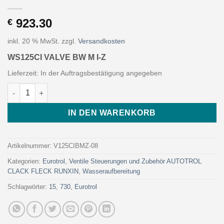
923.30
€
inkl. 20 % MwSt.
zzgl.
Versandkosten
WS125CI VALVE BW M I-Z
Lieferzeit:
In der Auftragsbestätigung angegeben
WS125CI VALVE BW M I-Z (Art. V125CIBMZ-08 - Eurotrol) Menge
IN DEN WARENKORB
Artikelnummer:
V125CIBMZ-08
Kategorien:
Eurotrol
,
Ventile Steuerungen und Zubehör AUTOTROL
CLACK FLECK RUNXIN
,
Wasseraufbereitung
Schlagwörter:
15
,
730
,
Eurotrol