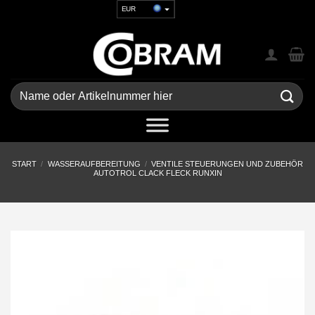
Zum
EUR
Inhalt
USD
springen
GBP
CHF
UAH
Suchen
nach:
START
/
WASSERAUFBEREITUNG
/
VENTILE STEUERUNGEN UND ZUBEHÖR
AUTOTROL CLACK FLECK RUNXIN