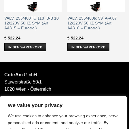
VALV. 255/460TC 118 ́ B-B 10
VALV. 255/460tc 59 ́ A-A 07
12/220V 50HZ SYM (Art.
12/220V 50HZ SYM (Art.
AA315 – Eurotrol)
AA310 – Eurotrol)
€
522.24
€
522.24
IN DEN WARENKORB
IN DEN WARENKORB
CobrAm
GmbH
Stuwerstraße 50/1
1020 Wien - Österreich
______________________
Email: office@cobram.gmbh
We value your privacy
We use cookies to enhance your browsing experience, serve
Impressum
personalized ads or content, and analyze our traffic. By
AGB