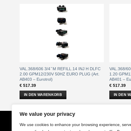
OL
VAL.368/606 3/4 ̋ M REFILL.14 INJ H DLFC
VAL.368/60
06E –
2.00 GPM12/230V 50HZ EURO PLUG (Art.
1.20 GPM1
AB403 – Eurotrol)
AB401 – Eur
€
517.39
€
517.39
IN DEN WARENKORB
IN DEN 
We value your privacy
CobrAm
GmbH
Impressu
We use cookies to enhance your browsing experience, serv
Stuwerstraße 50/1
AGB