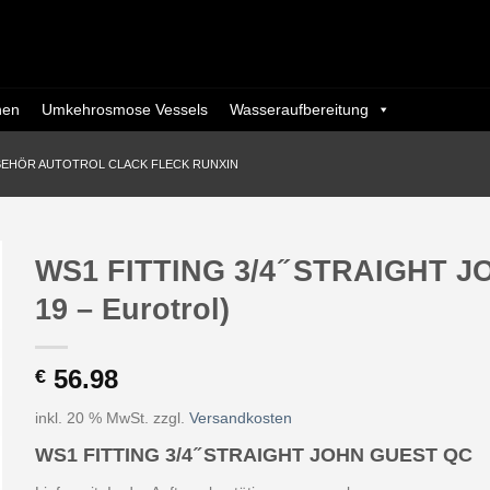
nen
Umkehrosmose Vessels
Wasseraufbereitung
BEHÖR AUTOTROL CLACK FLECK RUNXIN
WS1 FITTING 3/4 ̋ STRAIGHT J
19 – Eurotrol)
56.98
€
inkl. 20 % MwSt.
zzgl.
Versandkosten
WS1 FITTING 3/4 ̋ STRAIGHT JOHN GUEST QC