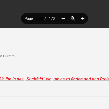
n Eurotrol
e ihn in das „Suchfeld“ ein, um es zu finden und den Prei