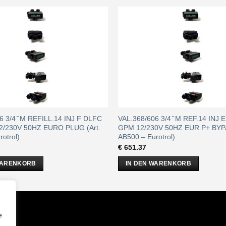
6 3/4 ̋ M REFILL.14 INJ F DLFC
VAL.368/606 3/4 ̋ M REF.14 INJ 
2/230V 50HZ EURO PLUG (Art.
GPM 12/230V 50HZ EUR P+ BYPA
otrol)
AB500 – Eurotrol)
€
651.37
WARENKORB
IN DEN WARENKORB
m
e