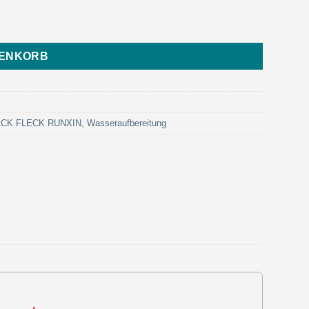
- Eurotrol) Menge
RENKORB
LACK FLECK RUNXIN
,
Wasseraufbereitung