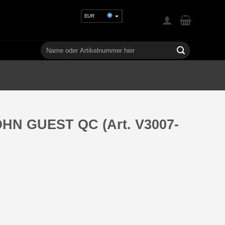
EUR
USD
GBP
Suchen
nach:
CHF
UAH
OHN GUEST QC (Art. V3007-