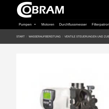
Zum
Inhalt
springen
Pumpen
Motoren
Durchflussmesser
Filterpatro
START
/
WASSERAUFBEREITUNG
/
VENTILE STEUERUNGEN UND ZU