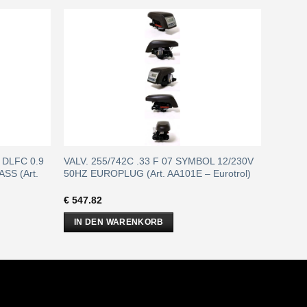
E DLFC 0.9
VALV. 255/742C .33 F 07 SYMBOL 12/230V
SS (Art.
50HZ EUROPLUG (Art. AA101E – Eurotrol)
€
547.82
IN DEN WARENKORB