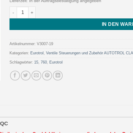
Lieferzeit:
In der Auftragsbestätigung angegeben
WS1 FITTING 3/4 ̋ STRAIGHT JOHN GUEST QC (Art. V3007-19 
IN DEN WA
Artikelnummer:
V3007-19
Kategorien:
Eurotrol
,
Ventile Steuerungen und Zubehör AUTOTROL C
Schlagwörter:
15
,
760
,
Eurotrol
 QC