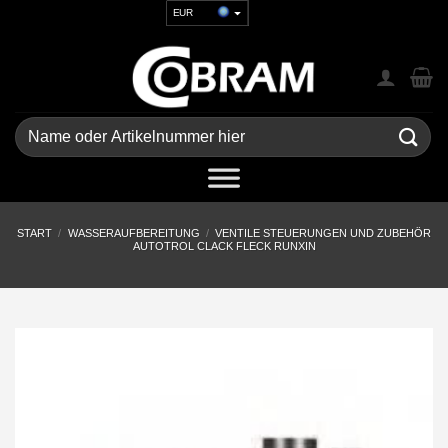
Zum
EUR
Inhalt
USD
springen
GBP
CHF
UAH
Suchen
nach:
START
/
WASSERAUFBEREITUNG
/
VENTILE STEUERUNGEN UND ZUBEHÖR
AUTOTROL CLACK FLECK RUNXIN