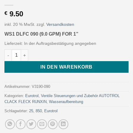
9.50
€
inkl. 20 % MwSt.
zzgl.
Versandkosten
WS1 DLFC 090 (9.0 GPM) FOR 1”
Lieferzeit:
In der Auftragsbestätigung angegeben
WS1 DLFC 090 (9.0 GPM) FOR 1” (Art. V3190-090 - Eurotrol) Me
IN DEN WARENKORB
Artikelnummer:
V3190-090
Kategorien:
Eurotrol
,
Ventile Steuerungen und Zubehör AUTOTROL
CLACK FLECK RUNXIN
,
Wasseraufbereitung
Schlagwörter:
25
,
850
,
Eurotrol