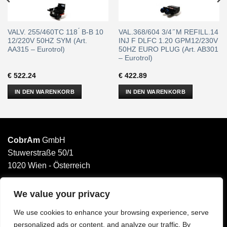
VALV. 255/460TC 118 ́ B-B 10
VAL.368/604 3/4 ̋ M REFILL.14
12/220V 50HZ SYM (Art.
INJ F DLFC 1.20 GPM12/230V
AA315 – Eurotrol)
50HZ EURO PLUG (Art. AB301
– Eurotrol)
€
522.24
€
422.89
IN DEN WARENKORB
IN DEN WARENKORB
CobrAm
GmbH
Stuwerstraße 50/1
1020 Wien - Österreich
______________________
Email: office@cobram.gmbh
We value your privacy
We use cookies to enhance your browsing experience, serve
Impressum
personalized ads or content, and analyze our traffic. By