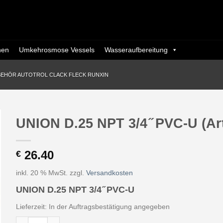
nen
Umkehrosmose Vessels
Wasseraufbereitung
BEHÖR AUTOTROL CLACK FLECK RUNXIN
UNION D.25 NPT 3/4 ̋ PVC-U (Ar
26.40
€
inkl. 20 % MwSt.
zzgl.
Versandkosten
UNION D.25 NPT 3/4 ̋ PVC-U
Lieferzeit:
In der Auftragsbestätigung angegeben
UNION D.25 NPT 3/4 ̋ PVC-U (Art. CC085 - Eurotrol) Menge