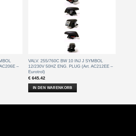
YMBOL
VALV. 255/760C BW 10 INJ J SYMBOL
 AC206E –
12/230V 50HZ ENG. PLUG (Art. AC212EE –
Eurotrol)
€
645.42
IN DEN WARENKORB