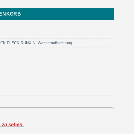
RENKORB
LACK FLECK RUNXIN
,
Wasseraufbereitung
s zu sehen.