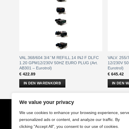
L
VAL.368/604 3/4 ̋ M REFILL.14 INJ F DLFC
VALV. 255
12EE –
1.20 GPM12/230V 50HZ EURO PLUG (Art.
12/230V 5
AB301 – Eurotrol)
Eurotrol)
€
422.89
€
645.42
IN DEN WARENKORB
IN DEN 
We value your privacy
CobrAm
GmbH
Impressu
We use cookies to enhance your browsing experience, serv
Stuwerstraße 50/1
AGB
personalized ads or content, and analyze our traffic. By
1020 Wien - Österreich
Datenschu
clicking "Accept All", you consent to our use of cookies.