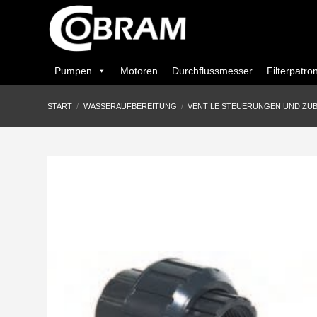
Zum
Inhalt
springen
Pumpen
Motoren
Durchflussmesser
Filterpatro
START
/
WASSERAUFBEREITUNG
/
VENTILE STEUERUNGEN UND ZU