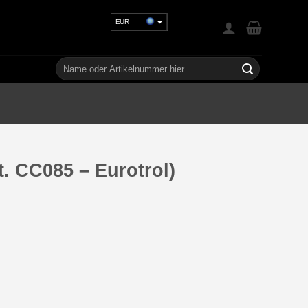
EUR
USD
GBP
Suchen
nach:
CHF
UAH
t. CC085 – Eurotrol)