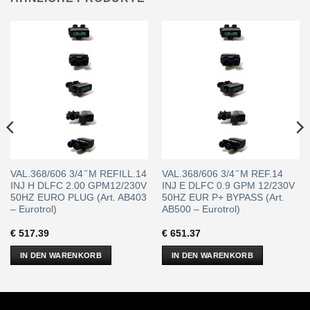
VAL.368/606 3/4 ̋ M REFILL.14
VAL.368/606 3/4 ̋ M REF.14
INJ H DLFC 2.00 GPM12/230V
INJ E DLFC 0.9 GPM 12/230V
50HZ EURO PLUG (Art. AB403
50HZ EUR P+ BYPASS (Art.
– Eurotrol)
AB500 – Eurotrol)
€
517.39
€
651.37
IN DEN WARENKORB
IN DEN WARENKORB