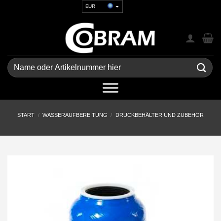
Zum
EUR
Inhalt
USD
springen
GBP
CHF
UAH
Suchen
nach:
START
/
WASSERAUFBEREITUNG
/
DRUCKBEHÄLTER UND ZUBEHÖR