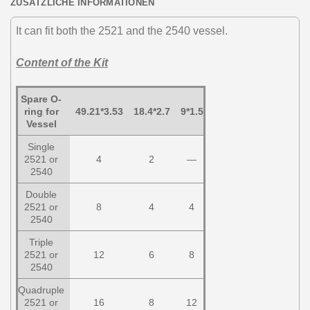
ZUSÄTZLICHE INFORMATIONEN
It can fit both the 2521 and the 2540 vessel.
Content of the Kit
Spare O-
ring for
49.21*3.53
18.4*2.7
9*1.5
Vessel
Single
2521 or
4
2
—
2540
Double
2521 or
8
4
4
2540
Triple
2521 or
12
6
8
2540
Quadruple
2521 or
16
8
12