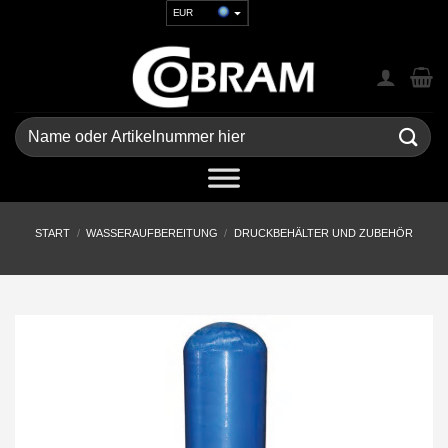
Zum
EUR
Inhalt
USD
springen
GBP
CHF
UAH
Suchen
nach:
START
/
WASSERAUFBEREITUNG
/
DRUCKBEHÄLTER UND ZUBEHÖR