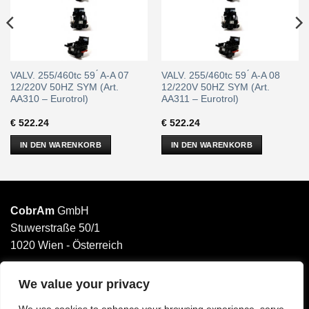
VALV. 255/460tc 59 ́ A-A 07
VALV. 255/460tc 59 ́ A-A 08
12/220V 50HZ SYM (Art.
12/220V 50HZ SYM (Art.
AA310 – Eurotrol)
AA311 – Eurotrol)
€
522.24
€
522.24
IN DEN WARENKORB
IN DEN WARENKORB
CobrAm
GmbH
Stuwerstraße 50/1
1020 Wien - Österreich
______________________
Email: office@cobram.gmbh
We value your privacy