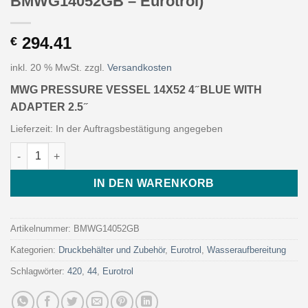
BMWG14052GB – Eurotrol)
294.41
€
inkl. 20 % MwSt.
zzgl.
Versandkosten
MWG PRESSURE VESSEL 14X52 4 ̋ BLUE WITH
ADAPTER 2.5 ̋
Lieferzeit:
In der Auftragsbestätigung angegeben
MWG PRESSURE VESSEL 14X52 4 ̋ BLUE WITH ADAPTER 2.5 ̋ (A
IN DEN WARENKORB
Artikelnummer:
BMWG14052GB
Kategorien:
Druckbehälter und Zubehör
,
Eurotrol
,
Wasseraufbereitung
Schlagwörter:
420
,
44
,
Eurotrol