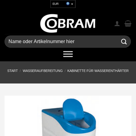
Zum
EUR
Inhalt
USD
springen
GBP
CHF
UAH
Suchen
nach:
START
/
WASSERAUFBEREITUNG
/
KABINETTE FÜR WASSERENTHÄRTER