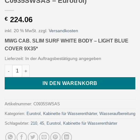
C0935SWSAS – Eurotrol)
224.06
€
inkl. 20 % MwSt.
zzgl.
Versandkosten
MWG CAB. SLIM SURF WHITE BODY – LIGHT BLUE
COVER 9X35*
Lieferzeit:
In der Auftragsbestätigung angegeben
MWG CAB. SLIM SURF WHITE BODY - LIGHT BLUE COVER 9X35* 
IN DEN WARENKORB
Artikelnummer:
C0935SWSAS
Kategorien:
Eurotrol
,
Kabinette für Wasserenthärter
,
Wasseraufbereitung
Schlagwörter:
210
,
45
,
Eurotrol
,
Kabinette für Wasserenthärter