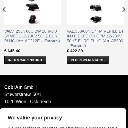
VALV. 255/760C BW 10 INJ J
VAL.368/604 3/4 ̋ M REFILL.14
SYMBOL 12/230V 50HZ EURO
INJ E DLFC 0.9 GPM 12/230V
PLUG (Art. AC212E – Eurotrol)
50HZ EURO PLUG (Art. AB300
– Eurotrol)
€
645.46
€
422.89
IN DEN WARENKORB
IN DEN WARENKORB
CobrAm
GmbH
Stuwerstraße 50/1
1020 Wien - Österreich
______________________
Email: office@cobram.gmbh
We value your privacy