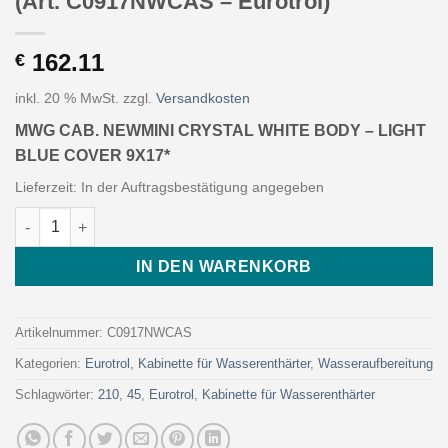
(Art. C0917NWCAS – Eurotrol)
162.11
€
inkl. 20 % MwSt.
zzgl.
Versandkosten
MWG CAB. NEWMINI CRYSTAL WHITE BODY – LIGHT
BLUE COVER 9X17*
Lieferzeit:
In der Auftragsbestätigung angegeben
MWG CAB. NEWMINI CRYSTAL WHITE BODY - LIGHT BLUE COVER 
IN DEN WARENKORB
Artikelnummer:
C0917NWCAS
Kategorien:
Eurotrol
,
Kabinette für Wasserenthärter
,
Wasseraufbereitung
Schlagwörter:
210
,
45
,
Eurotrol
,
Kabinette für Wasserenthärter