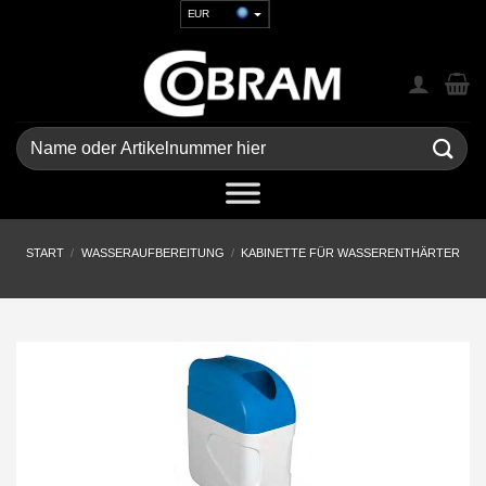
Zum
EUR
Inhalt
USD
springen
GBP
CHF
UAH
Suchen
nach:
START
/
WASSERAUFBEREITUNG
/
KABINETTE FÜR WASSERENTHÄRTER