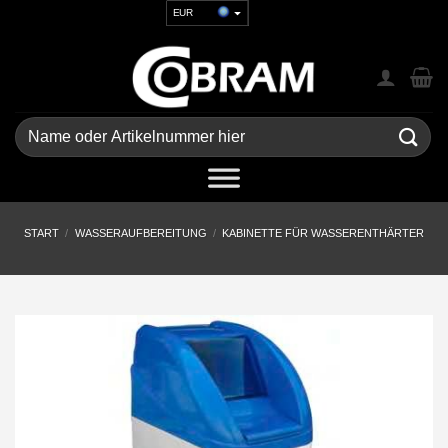
Zum
EUR
Inhalt
USD
springen
GBP
CHF
UAH
Suchen
nach:
START
/
WASSERAUFBEREITUNG
/
KABINETTE FÜR WASSERENTHÄRTER