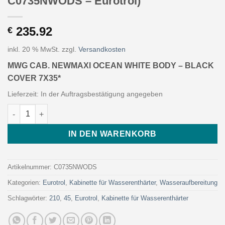
C0735NWODS – Eurotrol)
235.92
€
inkl. 20 % MwSt.
zzgl.
Versandkosten
MWG CAB. NEWMAXI OCEAN WHITE BODY – BLACK
COVER 7X35*
Lieferzeit:
In der Auftragsbestätigung angegeben
MWG CAB. NEWMAXI OCEAN WHITE BODY - BLACK COVER 7X35* 
IN DEN WARENKORB
Artikelnummer:
C0735NWODS
Kategorien:
Eurotrol
,
Kabinette für Wasserenthärter
,
Wasseraufbereitung
Schlagwörter:
210
,
45
,
Eurotrol
,
Kabinette für Wasserenthärter