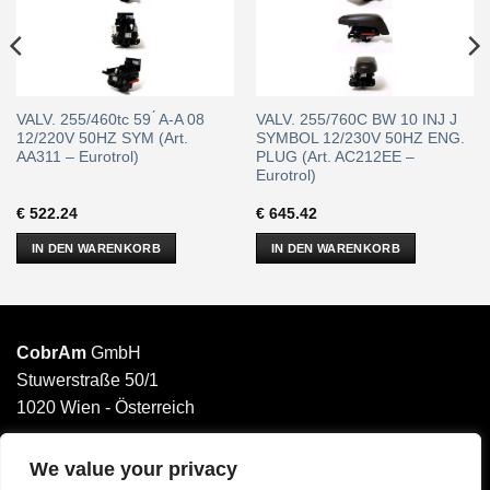
VALV. 255/460tc 59 ́ A-A 08
VALV. 255/760C BW 10 INJ J
12/220V 50HZ SYM (Art.
SYMBOL 12/230V 50HZ ENG.
AA311 – Eurotrol)
PLUG (Art. AC212EE –
Eurotrol)
€
522.24
€
645.42
IN DEN WARENKORB
IN DEN WARENKORB
CobrAm
GmbH
Stuwerstraße 50/1
1020 Wien - Österreich
______________________
Email: office@cobram.gmbh
We value your privacy