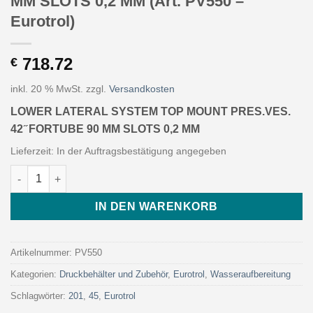
MM SLOTS 0,2 MM (Art. PV550 –
Eurotrol)
718.72
€
inkl. 20 % MwSt.
zzgl.
Versandkosten
LOWER LATERAL SYSTEM TOP MOUNT PRES.VES.
42 ̋ FORTUBE 90 MM SLOTS 0,2 MM
Lieferzeit:
In der Auftragsbestätigung angegeben
LOWER LATERAL SYSTEM TOP MOUNT PRES.VES. 42 ̋ FORTUBE 9
IN DEN WARENKORB
Artikelnummer:
PV550
Kategorien:
Druckbehälter und Zubehör
,
Eurotrol
,
Wasseraufbereitung
Schlagwörter:
201
,
45
,
Eurotrol