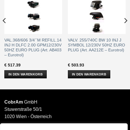
VAL.368/606 3/4 ̋ M REFILL.14
VALV. 255/740C BW 10 INJ J
INJ H DLFC 2.00 GPM12/230V
SYMBOL 12/230V 50HZ EURO
50HZ EURO PLUG (Art. AB403
PLUG (Art. AA212E – Eurotrol)
– Eurotrol)
€
517.39
€
503.93
IN DEN WARENKORB
IN DEN WARENKORB
CobrAm
GmbH
Stuwerstraße 50/1
1020 Wien - Österreich
______________________