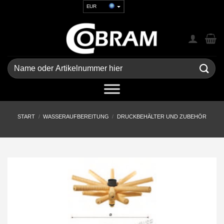
Zum
EUR
Inhalt
USD
springen
GBP
CHF
UAH
Suchen
nach:
START
/
WASSERAUFBEREITUNG
/
DRUCKBEHÄLTER UND ZUBEHÖR