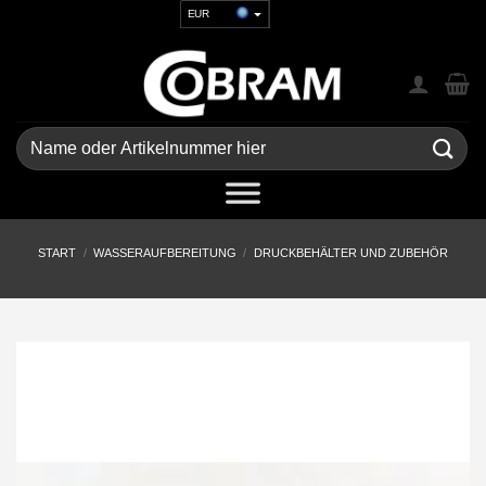
Zum
EUR
Inhalt
USD
springen
GBP
CHF
UAH
Suchen
nach:
START
/
WASSERAUFBEREITUNG
/
DRUCKBEHÄLTER UND ZUBEHÖR