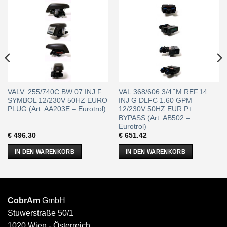
VALV. 255/740C BW 07 INJ F
VAL.368/606 3/4 ̋ M REF.14
SYMBOL 12/230V 50HZ EURO
INJ G DLFC 1.60 GPM
PLUG (Art. AA203E – Eurotrol)
12/230V 50HZ EUR P+
BYPASS (Art. AB502 –
Eurotrol)
€
496.30
€
651.42
IN DEN WARENKORB
IN DEN WARENKORB
CobrAm
GmbH
Stuwerstraße 50/1
1020 Wien - Österreich