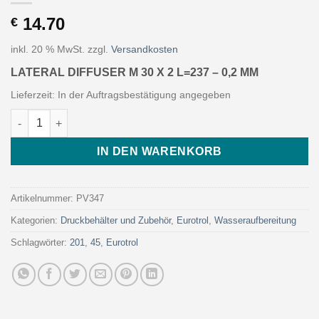
14.70
€
inkl. 20 % MwSt.
zzgl.
Versandkosten
LATERAL DIFFUSER M 30 X 2 L=237 – 0,2 MM
Lieferzeit:
In der Auftragsbestätigung angegeben
LATERAL DIFFUSER M 30 X 2 L=237 - 0,2 MM (Art. PV347 - Euro
IN DEN WARENKORB
Artikelnummer:
PV347
Kategorien:
Druckbehälter und Zubehör
,
Eurotrol
,
Wasseraufbereitung
Schlagwörter:
201
,
45
,
Eurotrol