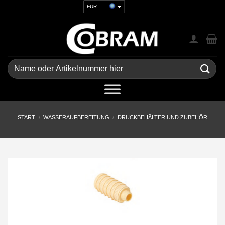
Zum
EUR
Inhalt
USD
springen
GBP
CHF
UAH
Suchen
nach:
START
/
WASSERAUFBEREITUNG
/
DRUCKBEHÄLTER UND ZUBEHÖR