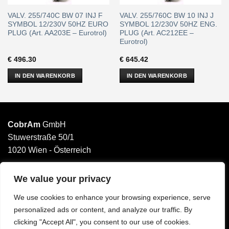
VALV. 255/740C BW 07 INJ F
VALV. 255/760C BW 10 INJ J
SYMBOL 12/230V 50HZ EURO
SYMBOL 12/230V 50HZ ENG.
PLUG (Art. AA203E – Eurotrol)
PLUG (Art. AC212EE –
Eurotrol)
€
496.30
€
645.42
IN DEN WARENKORB
IN DEN WARENKORB
CobrAm
GmbH
Stuwerstraße 50/1
1020 Wien - Österreich
______________________
Email: office@cobram.gmbh
We value your privacy
We use cookies to enhance your browsing experience, serve
Impressum
personalized ads or content, and analyze our traffic. By
AGB
clicking "Accept All", you consent to our use of cookies.
Datenschutzerklärung