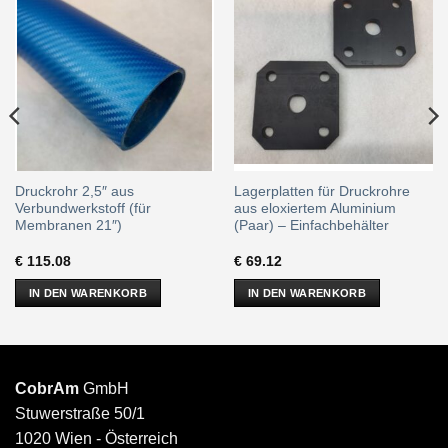
Druckrohr 2,5″ aus
Lagerplatten für Druckrohre
Verbundwerkstoff (für
aus eloxiertem Aluminium
Membranen 21″)
(Paar) – Einfachbehälter
€
115.08
€
69.12
IN DEN WARENKORB
IN DEN WARENKORB
CobrAm
GmbH
Stuwerstraße 50/1
1020 Wien - Österreich