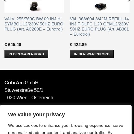
VALV. 255/760C BW 09 INJ H
VAL.368/604 3/4 ̋ M REFILL.14
SYMBOL 12/230V 50HZ EURO
INJ F DLFC 1.20 GPM12/230V
PLUG (Art. AC209E – Eurotrol)
50HZ EURO PLUG (Art. AB301
– Eurotrol)
€
645.46
€
422.89
IN DEN WARENKORB
IN DEN WARENKORB
CobrAm
GmbH
Stuwerstraße 50/1
1020 Wien - Österreich
______________________
Email: office@cobram.gmbh
We value your privacy
We use cookies to enhance your browsing experience, serve
Impressum
personalized ads or content, and analyze our traffic. By