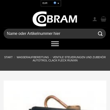
Zum
EUR
Inhalt
USD
springen
GBP
CHF
UAH
Suchen
nach:
START
/
WASSERAUFBEREITUNG
/
VENTILE STEUERUNGEN UND ZUBEHÖR
AUTOTROL CLACK FLECK RUNXIN