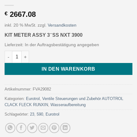
2667.08
€
inkl. 20 % MwSt.
zzgl.
Versandkosten
KIT METER ASSY 3 ̋ SS NXT 3900
Lieferzeit:
In der Auftragsbestätigung angegeben
KIT METER ASSY 3 ̋ SS NXT 3900 (Art. FVA29082 - Eurotrol) Me
IN DEN WARENKORB
Artikelnummer:
FVA29082
Kategorien:
Eurotrol
,
Ventile Steuerungen und Zubehör AUTOTROL
CLACK FLECK RUNXIN
,
Wasseraufbereitung
Schlagwörter:
23
,
590
,
Eurotrol