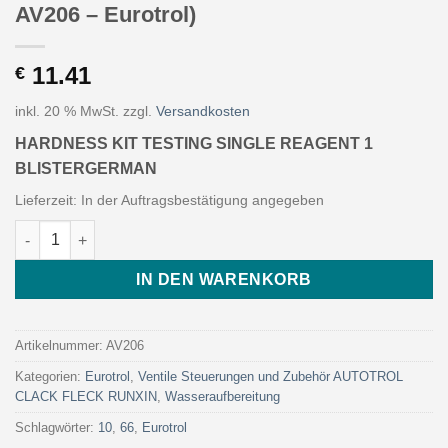
AV206 – Eurotrol)
11.41
€
inkl. 20 % MwSt.
zzgl.
Versandkosten
HARDNESS KIT TESTING SINGLE REAGENT 1
BLISTERGERMAN
Lieferzeit:
In der Auftragsbestätigung angegeben
HARDNESS KIT TESTING SINGLE REAGENT 1 BLISTERGERMAN (Ar
IN DEN WARENKORB
Artikelnummer:
AV206
Kategorien:
Eurotrol
,
Ventile Steuerungen und Zubehör AUTOTROL
CLACK FLECK RUNXIN
,
Wasseraufbereitung
Schlagwörter:
10
,
66
,
Eurotrol