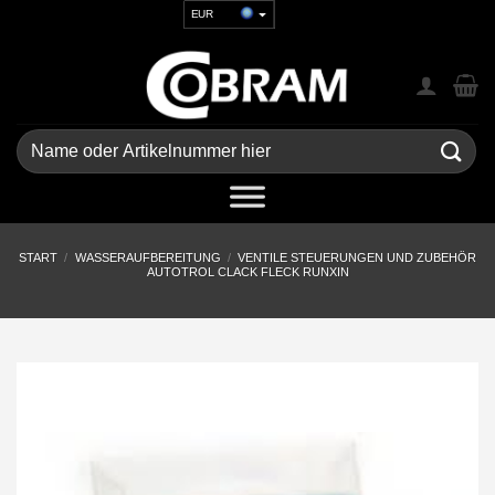
Zum
EUR
Inhalt
USD
springen
GBP
CHF
UAH
Suchen
nach:
START
/
WASSERAUFBEREITUNG
/
VENTILE STEUERUNGEN UND ZUBEHÖR
AUTOTROL CLACK FLECK RUNXIN