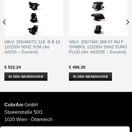
VALV. 255/460TC 118 ́ B-B 10
VALV. 255/740C BW 07 INJ F
12/220V 50HZ SYM (Art.
SYMBOL 12/230V 50HZ EURO
AA315 – Eurotrol)
PLUG (Art. AA203E – Eurotrol)
€
522.24
€
496.30
IN DEN WARENKORB
IN DEN WARENKORB
CobrAm
GmbH
Stuwerstraße 50/1
1020 Wien - Österreich
______________________