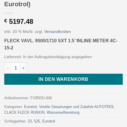
Eurotrol)
5197.48
€
inkl. 20 % MwSt.
zzgl.
Versandkosten
FLECK VAVL. 9500/1710 SXT 1.5 ̋ INLINE METER 4C-
15-2
Lieferzeit:
In der Auftragsbestätigung angegeben
FLECK VAVL. 9500/1710 SXT 1.5 ̋ INLINE METER 4C-15-2 (Art. FV
IN DEN WARENKORB
Artikelnummer:
FV950SI-606
Kategorien:
Eurotrol
,
Ventile Steuerungen und Zubehör AUTOTROL
CLACK FLECK RUNXIN
,
Wasseraufbereitung
Schlagwörter:
23
,
525
,
Eurotrol