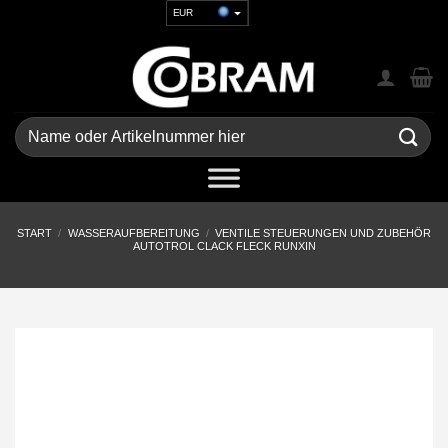
Zum
EUR
Inhalt
USD
springen
GBP
CHF
UAH
Suchen
nach:
START
/
WASSERAUFBEREITUNG
/
VENTILE STEUERUNGEN UND ZUBEHÖR
AUTOTROL CLACK FLECK RUNXIN