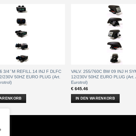
6 3/4 ̋ M REFILL.14 INJ F DLFC
VALV. 255/760C BW 09 INJ H S
2/230V 50HZ EURO PLUG (Art.
12/230V 50HZ EURO PLUG (Art.
otrol)
Eurotrol)
€
645.46
WARENKORB
IN DEN WARENKORB
m
e