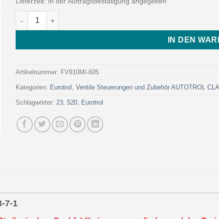
Lieferzeit:
In der Auftragsbestätigung angegeben
FLECK VALV. 9100/1600 3/4 ̋ METER 40 M3 3-7-1 (Art. FV910MI
IN DEN WA
Artikelnummer:
FV910MI-605
Kategorien:
Eurotrol
,
Ventile Steuerungen und Zubehör AUTOTROL C
Schlagwörter:
23
,
520
,
Eurotrol
-7-1