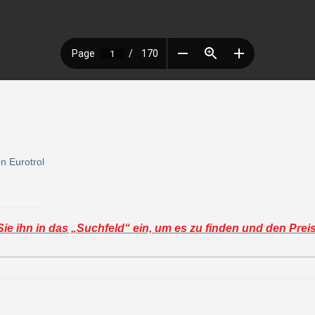
n Eurotrol
e ihn in das „Suchfeld“ ein, um es zu finden und den Prei