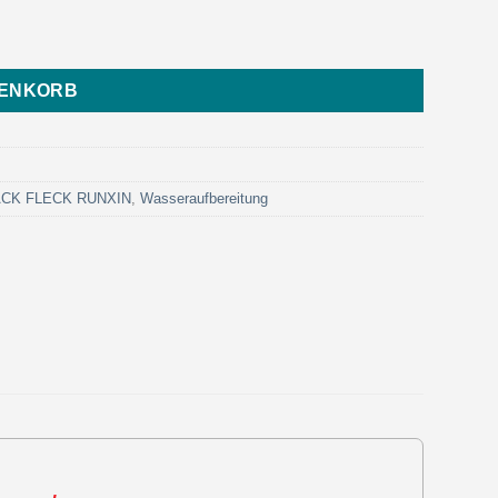
-605 - Eurotrol) Menge
RENKORB
LACK FLECK RUNXIN
,
Wasseraufbereitung