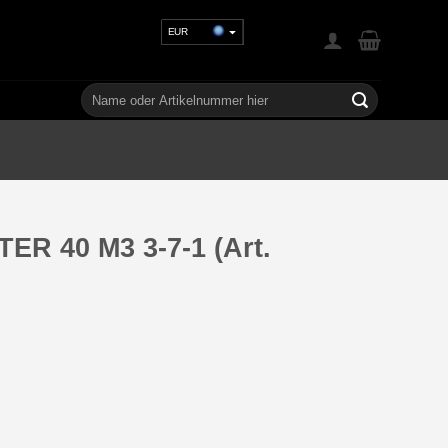
EUR
USD
GBP
Suchen
nach:
CHF
UAH
TER 40 M3 3-7-1 (Art.