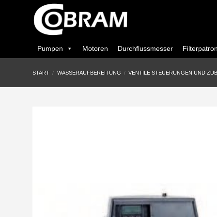
Zum
Inhalt
springen
Pumpen
Motoren
Durchflussmesser
Filterpatro
START
/
WASSERAUFBEREITUNG
/
VENTILE STEUERUNGEN UND ZU