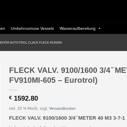
nen
Umkehrosmose Vessels
Wasseraufbereitung
BEHÖR AUTOTROL CLACK FLECK RUNXIN
FLECK VALV. 9100/1600 3/4 ̋ ME
FV910MI-605 – Eurotrol)
1592.80
€
inkl. 20 % MwSt.
zzgl.
Versandkosten
FLECK VALV. 9100/1600 3/4 ̋ METER 40 M3 3-7-1