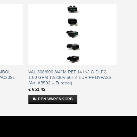
YMBOL
VAL.368/606 3/4 ̋ M REF.14 INJ G DLFC
 AC209E –
1.60 GPM 12/230V 50HZ EUR P+ BYPASS
(Art. AB502 – Eurotrol)
€
651.42
IN DEN WARENKORB