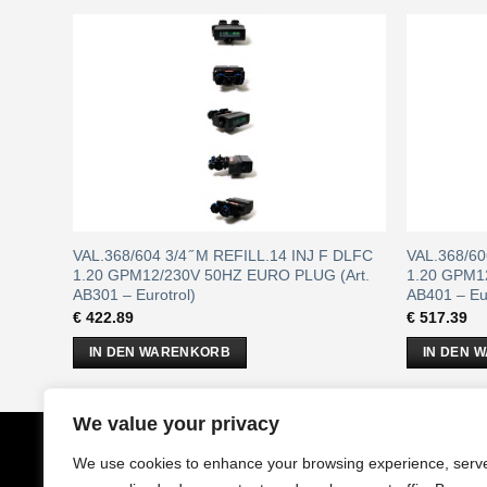
V 50HZ
VAL.368/604 3/4 ̋ M REFILL.14 INJ F DLFC
VAL.368/60
1.20 GPM12/230V 50HZ EURO PLUG (Art.
1.20 GPM1
AB301 – Eurotrol)
AB401 – Eur
€
422.89
€
517.39
IN DEN WARENKORB
IN DEN 
We value your privacy
CobrAm
GmbH
Impressu
We use cookies to enhance your browsing experience, serv
Stuwerstraße 50/1
AGB