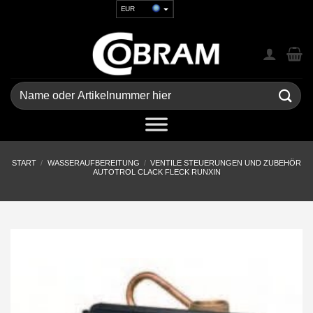
Zum
EUR
Inhalt
USD
springen
GBP
CHF
UAH
Suchen
nach:
START
/
WASSERAUFBEREITUNG
/
VENTILE STEUERUNGEN UND ZUBEHÖR
AUTOTROL CLACK FLECK RUNXIN