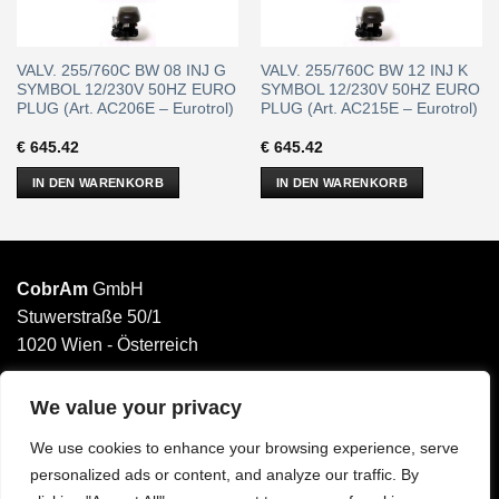
VALV. 255/760C BW 08 INJ G
VALV. 255/760C BW 12 INJ K
SYMBOL 12/230V 50HZ EURO
SYMBOL 12/230V 50HZ EURO
PLUG (Art. AC206E – Eurotrol)
PLUG (Art. AC215E – Eurotrol)
€
645.42
€
645.42
IN DEN WARENKORB
IN DEN WARENKORB
CobrAm
GmbH
Stuwerstraße 50/1
1020 Wien - Österreich
______________________
Email: office@cobram.gmbh
We value your privacy
We use cookies to enhance your browsing experience, serve
Impressum
personalized ads or content, and analyze our traffic. By
AGB