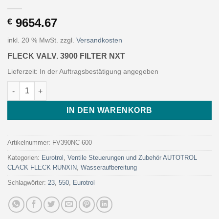
9654.67
€
inkl. 20 % MwSt.
zzgl.
Versandkosten
FLECK VALV. 3900 FILTER NXT
Lieferzeit:
In der Auftragsbestätigung angegeben
FLECK VALV. 3900 FILTER NXT (Art. FV390NC-600 - Eurotrol) M
IN DEN WARENKORB
Artikelnummer:
FV390NC-600
Kategorien:
Eurotrol
,
Ventile Steuerungen und Zubehör AUTOTROL
CLACK FLECK RUNXIN
,
Wasseraufbereitung
Schlagwörter:
23
,
550
,
Eurotrol