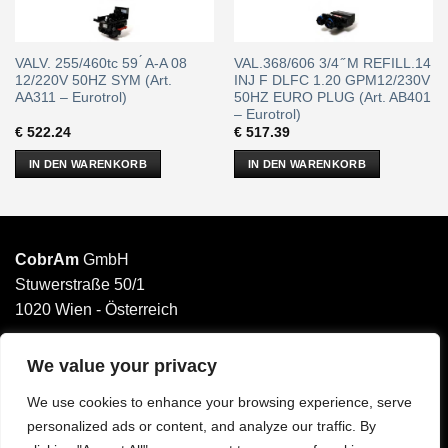
VALV. 255/460tc 59 ́ A-A 08
VAL.368/606 3/4 ̋ M REFILL.14
12/220V 50HZ SYM (Art.
INJ F DLFC 1.20 GPM12/230V
AA311 – Eurotrol)
50HZ EURO PLUG (Art. AB401
– Eurotrol)
€
522.24
€
517.39
IN DEN WARENKORB
IN DEN WARENKORB
CobrAm
GmbH
Stuwerstraße 50/1
1020 Wien - Österreich
______________________
Email: office@cobram.gmbh
We value your privacy
We use cookies to enhance your browsing experience, serve
Impressum
personalized ads or content, and analyze our traffic. By
AGB