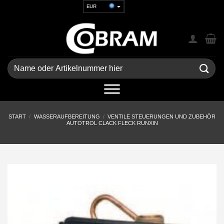
Zum
EUR
Inhalt
USD
springen
GBP
CHF
UAH
Suchen
nach:
START
/
WASSERAUFBEREITUNG
/
VENTILE STEUERUNGEN UND ZUBEHÖR
AUTOTROL CLACK FLECK RUNXIN