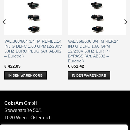
VAL.368/604 3/4 ̋ M REFILL.14
VAL.368/606 3/4 ̋ M REF.14
INJ G DLFC 1.60 GPM12/230V
INJ G DLFC 1.60 GPM
50HZ EURO PLUG (Art. AB302
12/230V 50HZ EUR P+
– Eurotrol)
BYPASS (Art. AB502 –
Eurotrol)
€
422.89
€
651.42
IN DEN WARENKORB
IN DEN WARENKORB
CobrAm
GmbH
Stuwerstraße 50/1
1020 Wien - Österreich
______________________