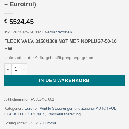
– Eurotrol)
5524.45
€
inkl. 20 % MwSt.
zzgl.
Versandkosten
FLECK VALV. 3150/1800 NOTIMER NOPLUG7-50-10
HW
Lieferzeit:
In der Auftragsbestätigung angegeben
FLECK VALV. 3150/1800 NOTIMER NOPLUG7-50-10 HW (Art. FV31
IN DEN WARENKORB
Artikelnummer:
FV315XC-601
Kategorien:
Eurotrol
,
Ventile Steuerungen und Zubehör AUTOTROL
CLACK FLECK RUNXIN
,
Wasseraufbereitung
Schlagwörter:
23
,
545
,
Eurotrol