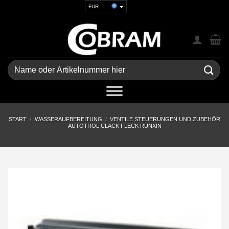
Zum
EUR
Inhalt
USD
springen
GBP
CHF
UAH
Suchen
nach:
START
/
WASSERAUFBEREITUNG
/
VENTILE STEUERUNGEN UND ZUBEHÖR
AUTOTROL CLACK FLECK RUNXIN