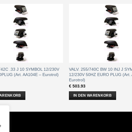
742C .33 J 10 SYMBOL 12/230V
VALV. 255/740C BW 10 INJ J S
LUG (Art. AA104E – Eurotrol)
12/230V 50HZ EURO PLUG (Art.
Eurotrol)
€
503.93
WARENKORB
IN DEN WARENKORB
m
e