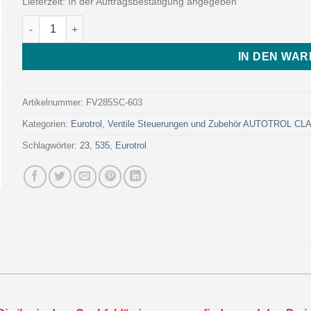
Lieferzeit:
In der Auftragsbestätigung angegeben
FLECK VALV. 2850/1650 SXT 3-5-1 NBP (Art. FV285SC-603 - E
IN DEN WA
Artikelnummer:
FV285SC-603
Kategorien:
Eurotrol
,
Ventile Steuerungen und Zubehör AUTOTROL C
Schlagwörter:
23
,
535
,
Eurotrol