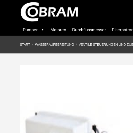
Zum
Inhalt
springen
Pumpen
Motoren
Durchflussmesser
Filterpatro
START
/
WASSERAUFBEREITUNG
/
VENTILE STEUERUNGEN UND ZU