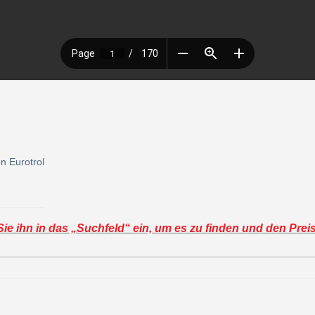
n Eurotrol
e ihn in das „Suchfeld“ ein, um es zu finden und den Prei