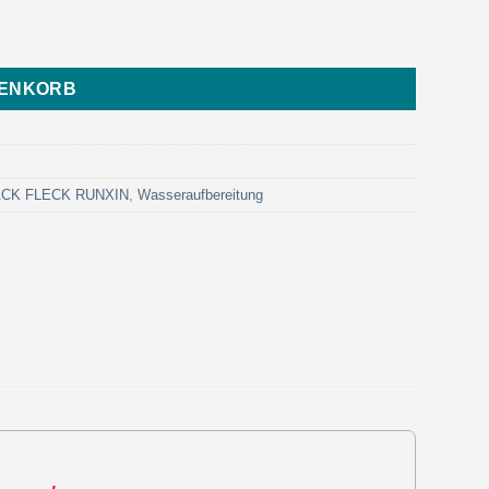
urotrol) Menge
RENKORB
LACK FLECK RUNXIN
,
Wasseraufbereitung