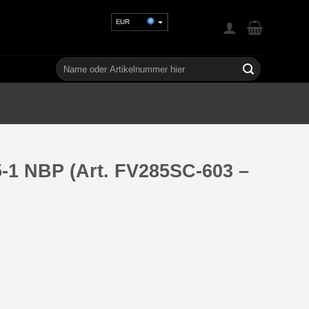
EUR
USD
GBP
Suchen
nach:
CHF
UAH
-1 NBP (Art. FV285SC-603 –