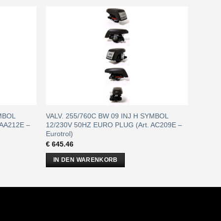
YMBOL
VALV. 255/760C BW 09 INJ H SYMBOL
 AA212E –
12/230V 50HZ EURO PLUG (Art. AC209E –
Eurotrol)
€
645.46
IN DEN WARENKORB