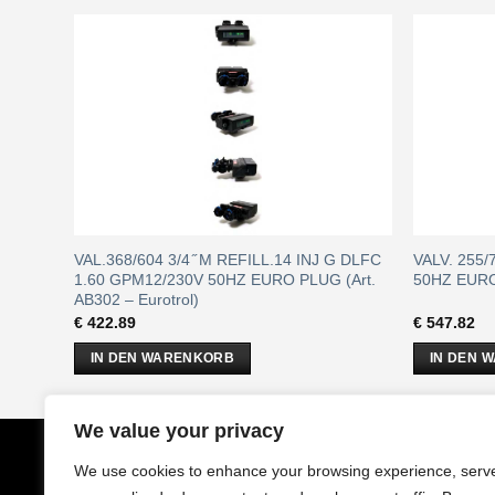
L
VAL.368/604 3/4 ̋ M REFILL.14 INJ G DLFC
VALV. 255/
03E –
1.60 GPM12/230V 50HZ EURO PLUG (Art.
50HZ EUROP
AB302 – Eurotrol)
€
422.89
€
547.82
IN DEN WARENKORB
IN DEN 
We value your privacy
CobrAm
GmbH
Impressu
We use cookies to enhance your browsing experience, serv
Stuwerstraße 50/1
AGB