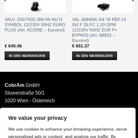
VALV. 255/760C BW 09 INJ H
VAL.368/606 3/4 ̋ M REF.14
SYMBOL 12/230V 50HZ EURO
INJ F DLFC 1.20 GPM
PLUG (Art. AC209E – Eurotrol)
12/230V 50HZ EUR P+
BYPASS (Art. AB501 –
Eurotrol)
€
645.46
€
651.37
IN DEN WARENKORB
IN DEN WARENKORB
CobrAm
GmbH
Stuwerstraße 50/1
1020 Wien - Österreich
______________________
Email: office@cobram.gmbh
We value your privacy
We use cookies to enhance your browsing experience, serve
Impressum
personalized ads or content, and analyze our traffic. By