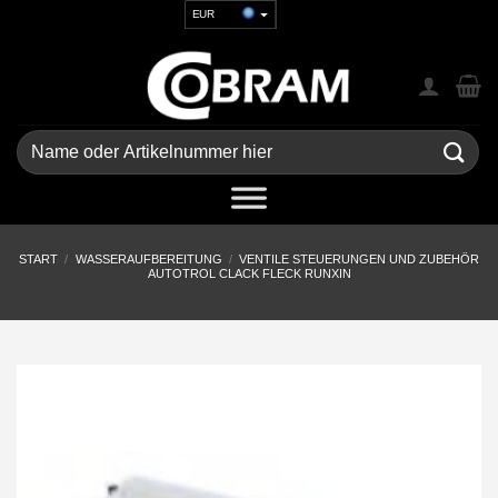
Zum
EUR
Inhalt
USD
springen
GBP
CHF
UAH
Suchen
nach:
START
/
WASSERAUFBEREITUNG
/
VENTILE STEUERUNGEN UND ZUBEHÖR
AUTOTROL CLACK FLECK RUNXIN