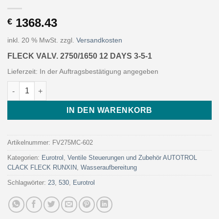
1368.43
€
inkl. 20 % MwSt.
zzgl.
Versandkosten
FLECK VALV. 2750/1650 12 DAYS 3-5-1
Lieferzeit:
In der Auftragsbestätigung angegeben
FLECK VALV. 2750/1650 12 DAYS 3-5-1 (Art. FV275MC-602 - Euro
IN DEN WARENKORB
Artikelnummer:
FV275MC-602
Kategorien:
Eurotrol
,
Ventile Steuerungen und Zubehör AUTOTROL
CLACK FLECK RUNXIN
,
Wasseraufbereitung
Schlagwörter:
23
,
530
,
Eurotrol