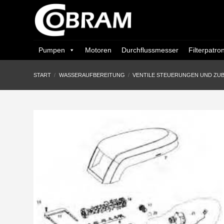
Zum
Inhalt
springen
Pumpen
Motoren
Durchflussmesser
Filterpatro
START
/
WASSERAUFBEREITUNG
/
VENTILE STEUERUNGEN UND ZU