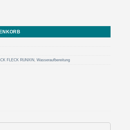
 - Eurotrol) Menge
RENKORB
LACK FLECK RUNXIN
,
Wasseraufbereitung