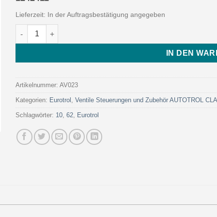
Lieferzeit:
In der Auftragsbestätigung angegeben
EXTENSION CORD Lg=50cm FOR CAB. P/N 1242411 (Art. AV023
IN DEN WA
Artikelnummer:
AV023
Kategorien:
Eurotrol
,
Ventile Steuerungen und Zubehör AUTOTROL C
Schlagwörter:
10
,
62
,
Eurotrol