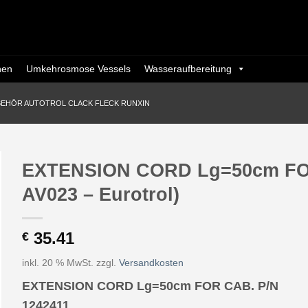
nen
Umkehrosmose Vessels
Wasseraufbereitung
BEHÖR AUTOTROL CLACK FLECK RUNXIN
EXTENSION CORD Lg=50cm FOR 
AV023 – Eurotrol)
35.41
€
inkl. 20 % MwSt.
zzgl.
Versandkosten
EXTENSION CORD Lg=50cm FOR CAB. P/N
1242411