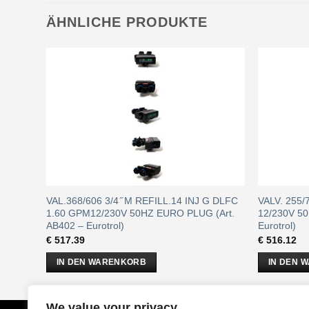
ÄHNLICHE PRODUKTE
L
VAL.368/606 3/4 ̋ M REFILL.14 INJ G DLFC
VALV. 255
15E –
1.60 GPM12/230V 50HZ EURO PLUG (Art.
12/230V 50
AB402 – Eurotrol)
Eurotrol)
€
517.39
€
516.12
IN DEN WARENKORB
IN DEN 
We value your privacy