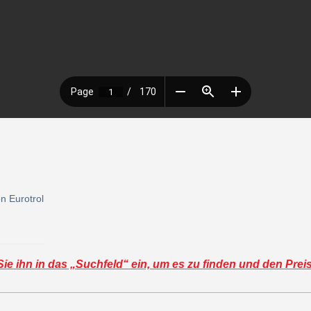
n Eurotrol
e ihn in das „Suchfeld“ ein, um es zu finden und den Prei