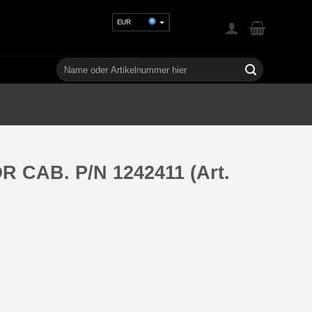
EUR
USD
GBP
Suchen
nach:
CHF
UAH
CAB. P/N 1242411 (Art.