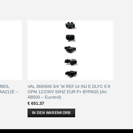
YMBOL
VAL.368/606 3/4 ̋ M REF.14 INJ E DLFC 0.9
 AA212E –
GPM 12/230V 50HZ EUR P+ BYPASS (Art.
AB500 – Eurotrol)
€
651.37
IN DEN WARENKORB