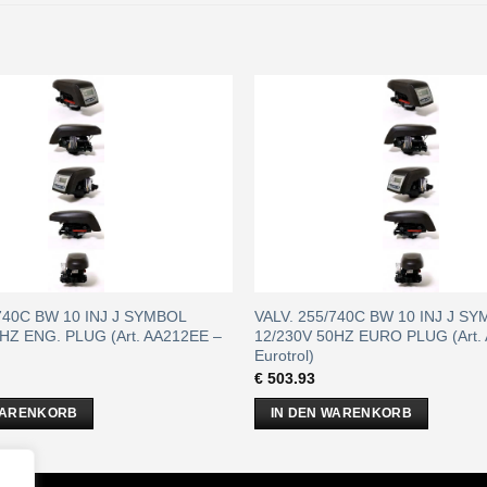
/740C BW 10 INJ J SYMBOL
VALV. 255/740C BW 10 INJ J S
HZ ENG. PLUG (Art. AA212EE –
12/230V 50HZ EURO PLUG (Art.
Eurotrol)
€
503.93
WARENKORB
IN DEN WARENKORB