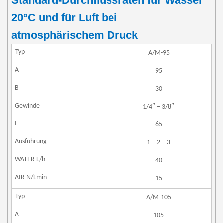
Standard-Durchflussraten für Wasser
20°C und für Luft bei
atmosphärischem Druck
A/M-95
95
30
1/4″ – 3/8″
65
1 – 2 – 3
40
15
A/M-105
105