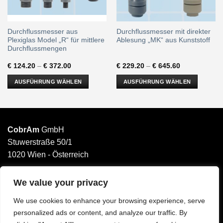
Durchflussmesser aus
Durchflussmesser mit direkter
Plexiglas Model „R“ für mittlere
Ablesung „MK“ aus Kunststoff
Durchflussmengen
€
124.20
–
€
372.00
€
229.20
–
€
645.60
AUSFÜHRUNG WÄHLEN
AUSFÜHRUNG WÄHLEN
Dieses
Dieses
Produkt
Produkt
weist
weist
mehrere
mehrere
CobrAm
GmbH
Varianten
Varianten
Stuwerstraße 50/1
auf.
auf.
1020 Wien - Österreich
Die
Die
______________________
Optionen
Optionen
können
können
Email: office@cobram.gmbh
We value your privacy
auf
auf
der
der
We use cookies to enhance your browsing experience, serve
Impressum
Produktseite
Produktseite
personalized ads or content, and analyze our traffic. By
AGB
gewählt
gewählt