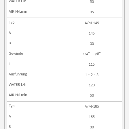
50
35
A/M-145
145
30
1/4″ – 3/8″
115
1 – 2 – 3
120
50
A/M-185
185
30