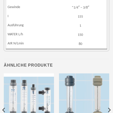
*1/4″ – 3/8″
155
1
150
80
ÄHNLICHE PRODUKTE