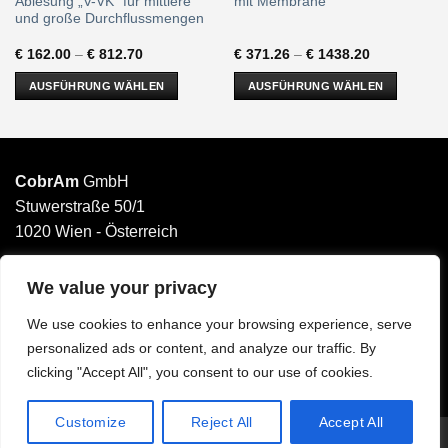
Ablesung „V-VK“ für mittlere
mit Membrane
und große Durchflussmengen
€
162.00
–
€
812.70
€
371.26
–
€
1438.20
AUSFÜHRUNG WÄHLEN
AUSFÜHRUNG WÄHLEN
Dieses
Dieses
Produkt
Produkt
weist
weist
mehrere
mehrere
CobrAm
GmbH
Varianten
Varianten
Stuwerstraße 50/1
auf.
auf.
1020 Wien - Österreich
Die
Die
______________________
Optionen
Optionen
können
können
Email: office@cobram.gmbh
We value your privacy
auf
auf
der
der
We use cookies to enhance your browsing experience, serve
Impressum
Produktseite
Produktseite
personalized ads or content, and analyze our traffic. By
AGB
gewählt
gewählt
clicking "Accept All", you consent to our use of cookies.
Datenschutzerklärung
werden
werden
Customize
Reject All
Accept All
Copyright 2023-2026 © CobrAm GmbH