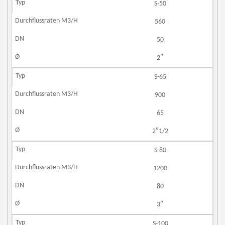
S-50
560
50
2″
S-65
900
65
2″1/2
S-80
1200
80
3″
S-100