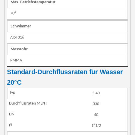
Max. Betriebstemperatur
70°
Schwimmer
AISI 316
Messrohr
PMMA
Standard-Durchflussraten für Wasser
20°C
S-40
330
40
1″1/2