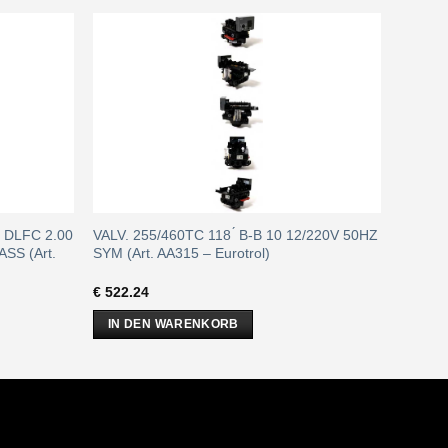
H DLFC 2.00
VALV. 255/460TC 118 ́ B-B 10 12/220V 50HZ
SS (Art.
SYM (Art. AA315 – Eurotrol)
€
522.24
IN DEN WARENKORB