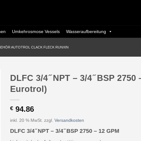
nen
Umkehrosmose Vessels
Wasseraufbereitung
BEHÖR AUTOTROL CLACK FLECK RUNXIN
DLFC 3/4 ̋ NPT – 3/4 ̋ BSP 2750
Eurotrol)
94.86
€
inkl. 20 % MwSt.
zzgl.
Versandkosten
DLFC 3/4 ̋ NPT – 3/4 ̋ BSP 2750 – 12 GPM