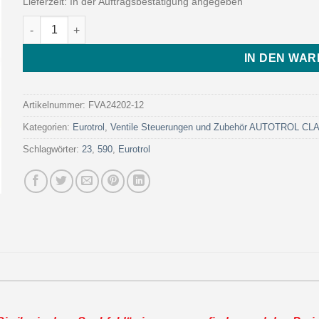
Lieferzeit:
In der Auftragsbestätigung angegeben
DLFC 3/4 ̋ NPT - 3/4 ̋ BSP 2750 - 12 GPM (Art. FVA24202-12 - 
IN DEN WA
Artikelnummer:
FVA24202-12
Kategorien:
Eurotrol
,
Ventile Steuerungen und Zubehör AUTOTROL C
Schlagwörter:
23
,
590
,
Eurotrol