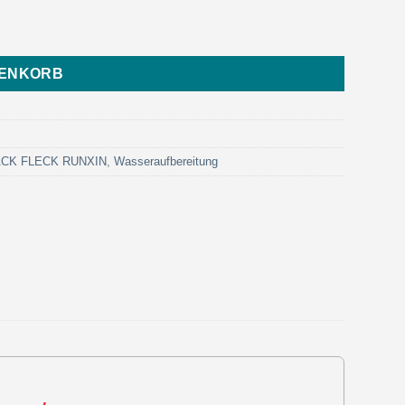
Eurotrol) Menge
RENKORB
LACK FLECK RUNXIN
,
Wasseraufbereitung