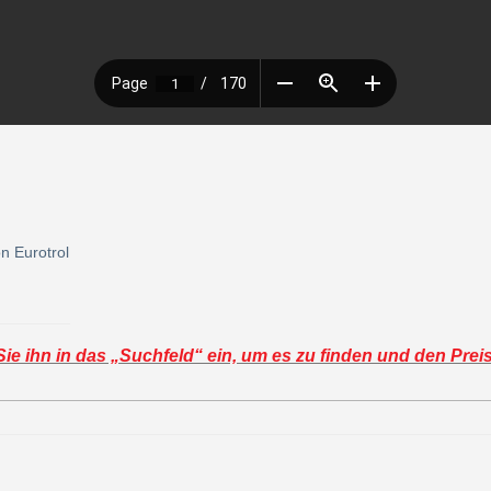
n Eurotrol
e ihn in das „Suchfeld“ ein, um es zu finden und den Prei