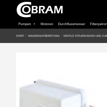
Zum
Inhalt
springen
Pumpen
Motoren
Durchflussmesser
Filterpatro
START
/
WASSERAUFBEREITUNG
/
VENTILE STEUERUNGEN UND ZU