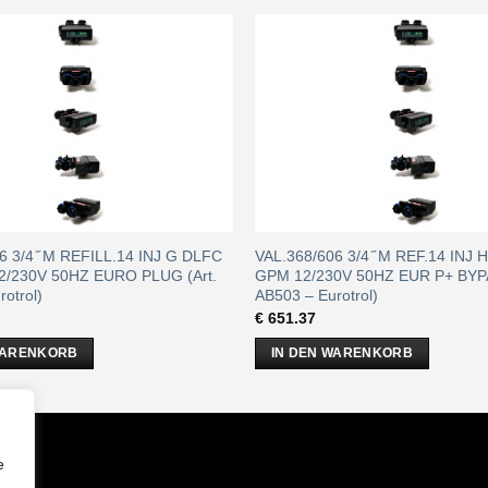
6 3/4 ̋ M REFILL.14 INJ G DLFC
VAL.368/606 3/4 ̋ M REF.14 INJ 
2/230V 50HZ EURO PLUG (Art.
GPM 12/230V 50HZ EUR P+ BYPA
otrol)
AB503 – Eurotrol)
€
651.37
WARENKORB
IN DEN WARENKORB
m
e