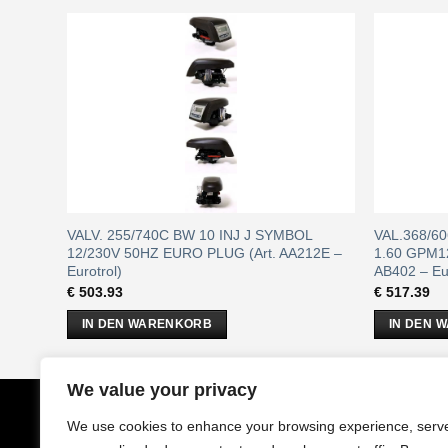
/230V
VALV. 255/740C BW 10 INJ J SYMBOL
VAL.368/60
trol)
12/230V 50HZ EURO PLUG (Art. AA212E –
1.60 GPM1
Eurotrol)
AB402 – Eur
€
503.93
€
517.39
IN DEN WARENKORB
IN DEN 
We value your privacy
CobrAm
GmbH
Impressu
We use cookies to enhance your browsing experience, serv
Stuwerstraße 50/1
AGB