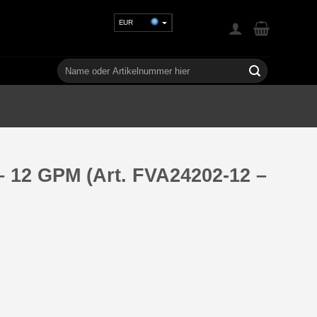
EUR
USD
GBP
Suchen
nach:
CHF
UAH
 – 12 GPM (Art. FVA24202-12 –