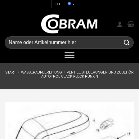
Zum
EUR
Inhalt
USD
springen
GBP
CHF
UAH
Suchen
nach:
START
/
WASSERAUFBEREITUNG
/
VENTILE STEUERUNGEN UND ZUBEHÖR
AUTOTROL CLACK FLECK RUNXIN