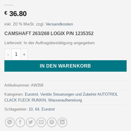
36.80
€
inkl. 20 % MwSt.
zzgl.
Versandkosten
CAMSHAFT 263/268 LOGIX P/N 1235352
Lieferzeit:
In der Auftragsbestätigung angegeben
CAMSHAFT 263/268 LOGIX P/N 1235352 (Art. AW358 - Eurotrol)
IN DEN WARENKORB
Artikelnummer:
AW358
Kategorien:
Eurotrol
,
Ventile Steuerungen und Zubehör AUTOTROL
CLACK FLECK RUNXIN
,
Wasseraufbereitung
Schlagwörter:
10
,
64
,
Eurotrol