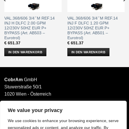
VAL.368/606 3/4 ̋ M REF.14
VAL.368/606 3/4 ̋ M REF.14
INJ H DLFC 2.00 GPM
INJ F DLFC 1.20 GPM
12/230V 50HZ EUR P+
12/230V 50HZ EUR P+
BYPASS (Art. AB503 –
BYPASS (Art. AB501 –
Eurotrol)
Eurotrol)
€
651.37
€
651.37
IN DEN WARENKORB
IN DEN WARENKORB
CobrAm
GmbH
Stuwerstraße 50/1
1020 Wien - Österreich
______________________
Email: office@cobram.gmbh
We value your privacy
We use cookies to enhance your browsing experience, serve
Impressum
personalized ads or content, and analyze our traffic. By