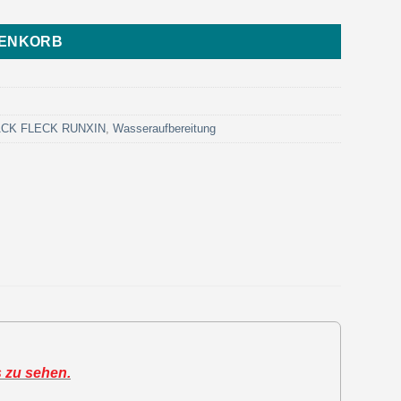
RENKORB
LACK FLECK RUNXIN
,
Wasseraufbereitung
s zu sehen.