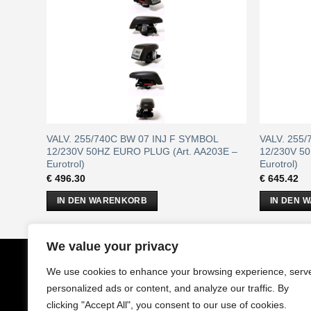
F DLFC
VALV. 255/740C BW 07 INJ F SYMBOL
VALV. 255
(Art.
12/230V 50HZ EURO PLUG (Art. AA203E –
12/230V 5
Eurotrol)
Eurotrol)
€
496.30
€
645.42
IN DEN WARENKORB
IN DEN 
We value your privacy
CobrAm
GmbH
Impressu
We use cookies to enhance your browsing experience, serv
Stuwerstraße 50/1
AGB
personalized ads or content, and analyze our traffic. By
1020 Wien - Österreich
Datenschu
clicking "Accept All", you consent to our use of cookies.