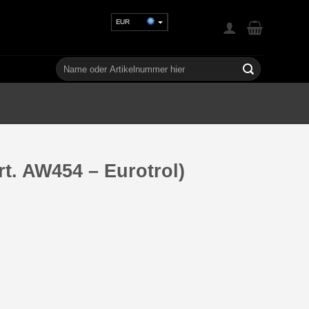
EUR
USD
GBP
Suchen
nach:
CHF
UAH
rt. AW454 – Eurotrol)