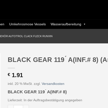
nen
Umkehrosmose Vessels
Wasseraufbereitung
BEHÖR AUTOTROL CLACK FLECK RUNXIN
BLACK GEAR 119 ́ A(INF.# 8) (A
1.91
€
inkl. 20 % MwSt.
zzgl.
Versandkosten
BLACK GEAR 119 ́ A(INF.# 8)
Lieferzeit:
In der Auftragsbestätigung angegeben
BLACK GEAR 119 ́ A(INF.# 8) (Art. AW454 - Eurotrol) Menge