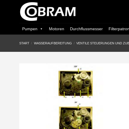
Zum
Inhalt
springen
Pumpen
Motoren
Durchflussmesser
Filterpatro
START
/
WASSERAUFBEREITUNG
/
VENTILE STEUERUNGEN UND ZU