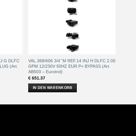
INJ G DLFC
VAL.368/606 3/4 ̋ M REF.14 INJ H DLFC 2.00
UG (Art.
GPM 12/230V 50HZ EUR P+ BYPASS (Art.
AB503 – Eurotrol)
€
651.37
IN DEN WARENKORB