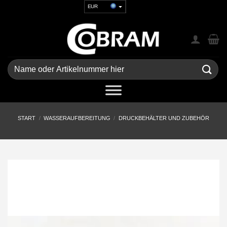
Zum
EUR
Inhalt
USD
springen
GBP
CHF
UAH
Suchen
nach:
START
/
WASSERAUFBEREITUNG
/
DRUCKBEHÄLTER UND ZUBEHÖR