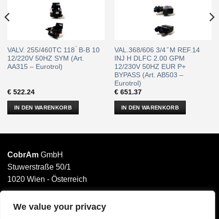
VALV. 255/460TC 118 ́ B-B 10
VAL.368/606 3/4 ̋ M REF.14
12/220V 50HZ SYM (Art.
INJ H DLFC 2.00 GPM
AA315 – Eurotrol)
12/230V 50HZ EUR P+
BYPASS (Art. AB503 –
Eurotrol)
€
522.24
€
651.37
IN DEN WARENKORB
IN DEN WARENKORB
CobrAm
GmbH
Stuwerstraße 50/1
1020 Wien - Österreich
______________________
Email: office@cobram.gmbh
We value your privacy