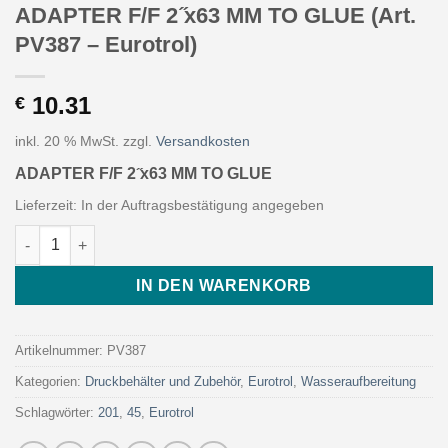
ADAPTER F/F 2 ̋x63 MM TO GLUE (Art.
PV387 – Eurotrol)
10.31
€
inkl. 20 % MwSt.
zzgl.
Versandkosten
ADAPTER F/F 2 ̋x63 MM TO GLUE
Lieferzeit:
In der Auftragsbestätigung angegeben
ADAPTER F/F 2 ̋x63 MM TO GLUE (Art. PV387 - Eurotrol) Menge
IN DEN WARENKORB
Artikelnummer:
PV387
Kategorien:
Druckbehälter und Zubehör
,
Eurotrol
,
Wasseraufbereitung
Schlagwörter:
201
,
45
,
Eurotrol